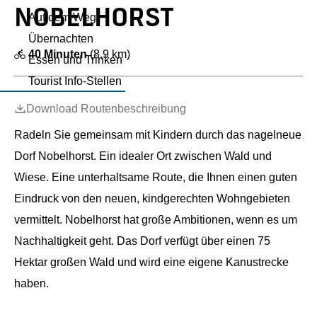
m
NOBELHORST
Auf dem Weg
e
Übernachten
p
40 Minuten
(8,9 km)
Essen und Trinken
a
Tourist Info-Stellen
g
Download Routenbeschreibung
e
Radeln Sie gemeinsam mit Kindern durch das nagelneue
Dorf Nobelhorst. Ein idealer Ort zwischen Wald und
Wiese. Eine unterhaltsame Route, die Ihnen einen guten
Eindruck von den neuen, kindgerechten Wohngebieten
vermittelt. Nobelhorst hat große Ambitionen, wenn es um
Nachhaltigkeit geht. Das Dorf verfügt über einen 75
Hektar großen Wald und wird eine eigene Kanustrecke
haben.