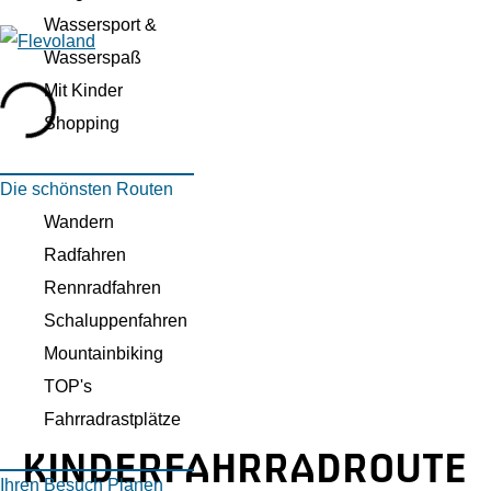
Wassersport &
Wasserspaß
G
Mit Kinder
e
Shopping
h
e
Die schönsten Routen
n
Wandern
S
Radfahren
i
Rennradfahren
e
Schaluppenfahren
z
Mountainbiking
u
TOP's
r
Fahrradrastplätze
H
KINDERFAHRRADROUTE
o
Ihren Besuch Planen