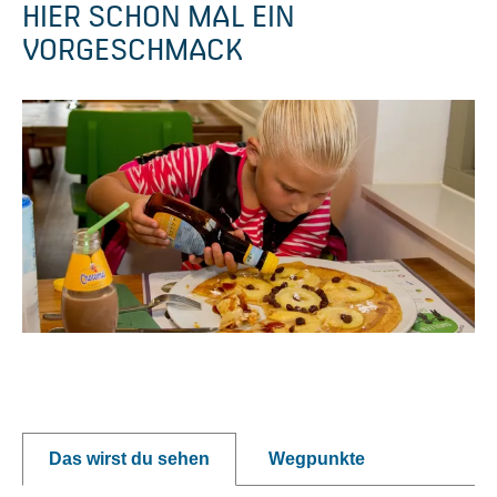
HIER SCHON MAL EIN
VORGESCHMACK
P
o
p
Das wirst du sehen
Wegpunkte
u