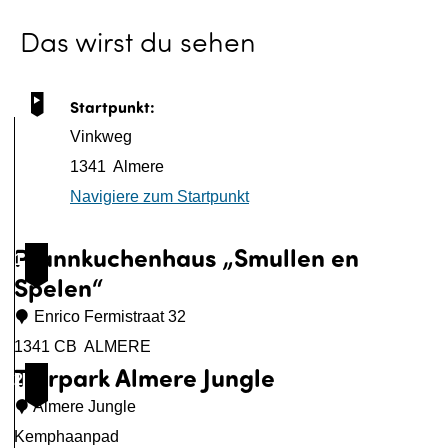
p
Das wirst du sehen
m
i
t
Startpunkt:
B
Vinkweg
i
1341
Almere
l
Navigiere zum Startpunkt
d
ö
Pfannkuchenhaus „Smullen en
1
f
Spelen“
f
Enrico Fermistraat 32
n
1341 CB
ALMERE
e
Tierpark Almere Jungle
P
2
n
f
Almere Jungle
a
Kemphaanpad