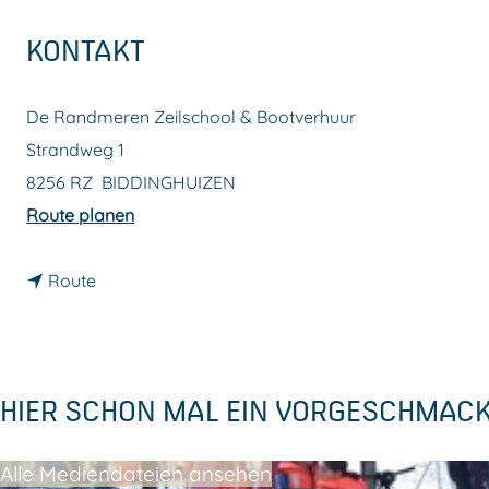
m
KONTAKT
e
p
De Randmeren Zeilschool & Bootverhuur
a
Strandweg 1
g
8256 RZ
BIDDINGHUIZEN
e
b
Route planen
i
b
s
Route
i
D
s
e
D
R
HIER SCHON MAL EIN VORGESCHMAC
e
a
R
n
Alle Mediendateien ansehen
a
d