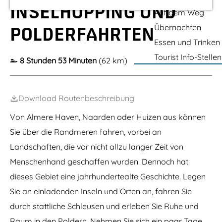
m
INSELHOPPING UND
Auf dem Weg
e
Übernachten
POLDERFAHRTEN
p
Essen und Trinken
a
Tourist Info-Stellen
8 Stunden 53 Minuten
(62 km)
g
e
Download Routenbeschreibung
Von Almere Haven, Naarden oder Huizen aus können
Sie über die Randmeren fahren, vorbei an
Landschaften, die vor nicht allzu langer Zeit von
Menschenhand geschaffen wurden. Dennoch hat
dieses Gebiet eine jahrhundertealte Geschichte. Legen
Sie an einladenden Inseln und Orten an, fahren Sie
durch stattliche Schleusen und erleben Sie Ruhe und
Raum in den Poldern. Nehmen Sie sich ein paar Tage