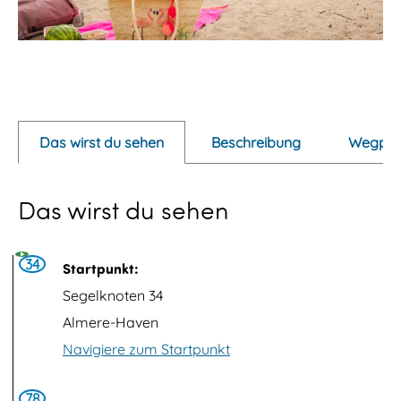
P
o
p
Das wirst du sehen
Beschreibung
Wegpun
u
p
Das wirst du sehen
m
i
t
34
Startpunkt:
B
Segelknoten 34
i
Almere-Haven
l
Navigiere zum Startpunkt
d
ö
78