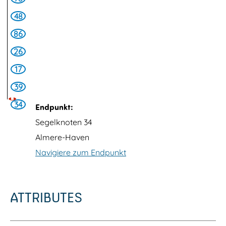
f
48
f
86
n
26
e
17
n
39
34
Endpunkt:
Segelknoten 34
Almere-Haven
Navigiere zum Endpunkt
ATTRIBUTES