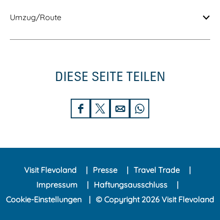
Umzug/Route
DIESE SEITE TEILEN
D
D
D
D
i
i
i
i
e
e
e
e
s
s
s
s
Visit Flevoland
Presse
Travel Trade
e
e
e
e
Impressum
Haftungsausschluss
S
S
S
S
Cookie-Einstellungen
© Copyright 2026 Visit Flevoland
e
e
e
e
i
i
i
i