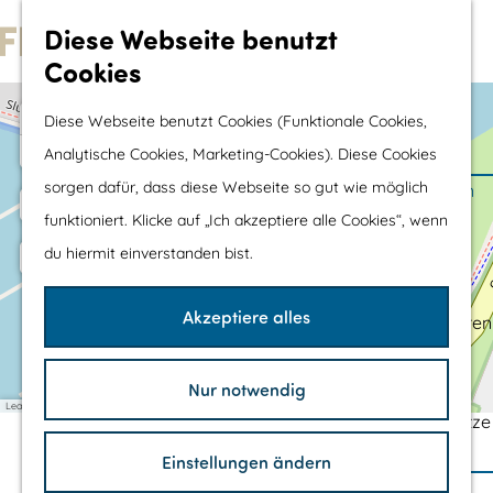
Wassersport &
Diese Webseite benutzt
Wasserspaß
Cookies
G
Mit Kinder
e
+
Diese Webseite benutzt Cookies (Funktionale Cookies,
Shopping
h
−
Analytische Cookies, Marketing-Cookies). Diese Cookies
e
sorgen dafür, dass diese Webseite so gut wie möglich
Die schönsten Routen
n
funktioniert. Klicke auf „Ich akzeptiere alle Cookies“, wenn
Wandern
S
34
S
du hiermit einverstanden bist.
Radfahren
e
i
g
Rennradfahren
e
e
l
Akzeptiere alles
k
Schaluppenfahren
n
z
o
Mountainbiking
t
u
e
n
TOP's
Nur notwendig
r
Leaflet
|
©
OpenStreetMap
contributors
Fahrradrastplätze
H
SCHALUPPENFAHRTEN:
Einstellungen ändern
o
Ihren Besuch Planen