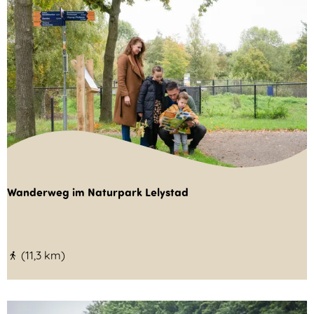
Wanderweg im Naturpark Lelystad
W
(11,3 km)
a
n