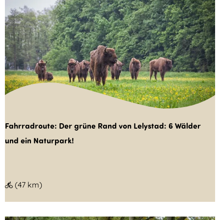
d
e
r
w
e
g
i
m
N
Fahrradroute: Der grüne Rand von Lelystad: 6 Wälder
a
und ein Naturpark!
t
u
r
F
(47 km)
p
a
a
h