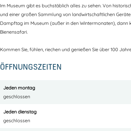
a
i
Im Museum gibt es buchstäblich alles zu sehen. Von histo
n
s
und einer großen Sammlung von landwirtschaftlichen Geräte
i
c
Dampftag im Museum (außer in den Wintermonaten), dann 
s
h
Bienensafari.
c
E
h
r
Kommen Sie, fühlen, riechen und genießen Sie über 100 Jah
E
f
ÖFFNUNGSZEITEN
r
g
f
o
g
e
Jeden montag
o
d
geschlossen
e
C
d
e
Jeden dienstag
C
n
geschlossen
e
t