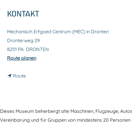
m
KONTAKT
e
p
Mechanisch Erfgoed Centrum (MEC) in Dronten
a
Dronterweg 29
g
8251 PA
DRONTEN
e
b
Route planen
i
b
s
Route
i
M
s
e
M
c
e
h
Dieses Museum beherbergt alte Maschinen, Flugzeuge, Auto
c
a
Vereinbarung und für Gruppen von mindestens 20 Personen 
h
n