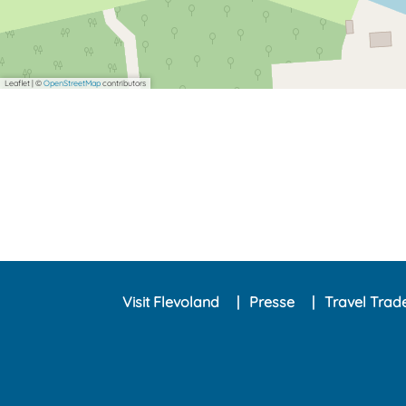
Leaflet
|
©
OpenStreetMap
contributors
Visit Flevoland
Presse
Travel Trad