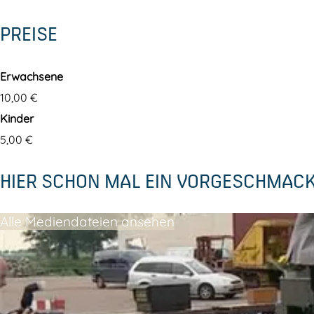
n
e
PREISE
t
n
e
.
Erwachsene
n
10,00 €
.
Kinder
5,00 €
HIER SCHON MAL EIN VORGESCHMAC
Alle Mediendateien ansehen