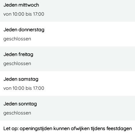
Jeden mittwoch
n
r
von 10:00 bis 17:00
t
u
r
m
Jeden donnerstag
u
(
geschlossen
m
M
(
E
Jeden freitag
M
C
geschlossen
E
)
C
i
Jeden samstag
)
n
von 10:00 bis 17:00
i
D
Jeden sonntag
n
r
geschlossen
D
o
r
n
Let op: openingstijden kunnen afwijken tijdens feestdagen
o
t