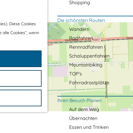
Shopping
Die schönsten Routen
ies). Diese Cookies
Wandern
e alle Cookies“, wenn
Radfahren
Rennradfahren
Schaluppenfahren
Mountainbiking
TOP's
Fahrradrastplätze
Ihren Besuch Planen
Auf dem Weg
Übernachten
Essen und Trinken