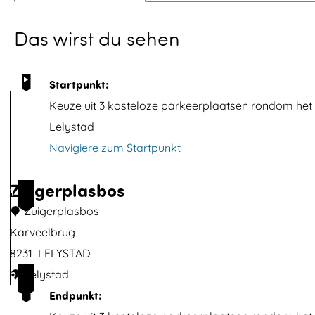
p
Das wirst du sehen
m
i
t
Startpunkt:
B
Keuze uit 3 kosteloze parkeerplaatsen rondom het
i
Lelystad
l
Navigiere zum Startpunkt
d
ö
Zuigerplasbos
1
f
Zuigerplasbos
f
Karveelbrug
n
8231
LELYSTAD
e
Z
Lelystad
2
n
u
Endpunkt: