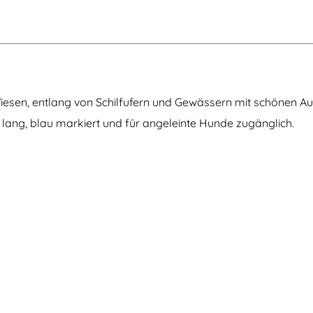
s
b
o
s
sen, entlang von Schilfufern und Gewässern mit schönen Aus
 lang, blau markiert und für angeleinte Hunde zugänglich.