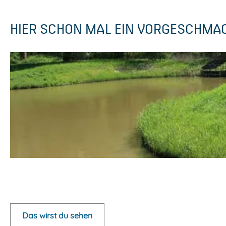
HIER SCHON MAL EIN VORGESCHMA
P
o
p
Das wirst du sehen
u