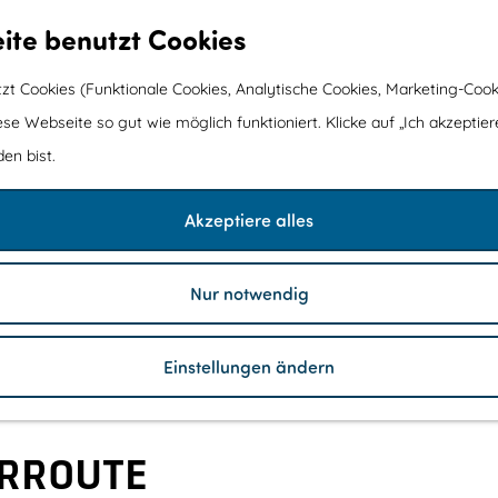
ite benutzt Cookies
t Cookies (Funktionale Cookies, Analytische Cookies, Marketing-Cook
ese Webseite so gut wie möglich funktioniert. Klicke auf „Ich akzeptier
en bist.
Akzeptiere alles
2
Nur notwendig
Z
a
1
u
d
Einstellungen ändern
i
d
g
r
e
e
r
s
p
s
RROUTE
l
a