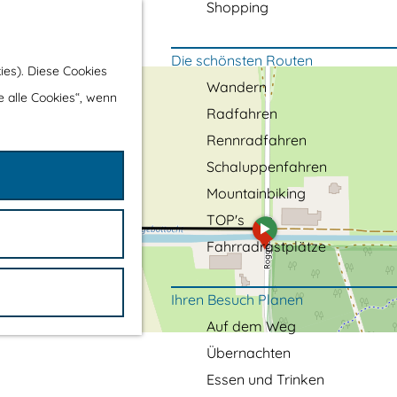
Shopping
Die schönsten Routen
ies). Diese Cookies
Wandern
e alle Cookies“, wenn
Radfahren
Rennradfahren
Schaluppenfahren
Mountainbiking
TOP's
a
d
Fahrradrastplätze
d
r
e
Ihren Besuch Planen
s
s
Auf dem Weg
Übernachten
Essen und Trinken