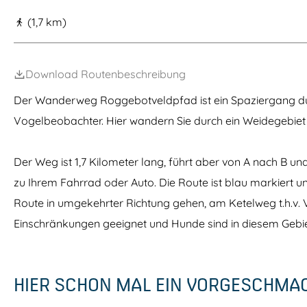
m
(1,7 km)
e
p
Download Routenbeschreibung
a
g
Der Wanderweg Roggebotveldpfad ist ein Spaziergang du
e
Vogelbeobachter. Hier wandern Sie durch ein Weidegebiet
Der Weg ist 1,7 Kilometer lang, führt aber von A nach B un
zu Ihrem Fahrrad oder Auto. Die Route ist blau markiert 
Route in umgekehrter Richtung gehen, am Ketelweg t.h.v. V
Einschränkungen geeignet und Hunde sind in diesem Gebiet
HIER SCHON MAL EIN VORGESCHMA