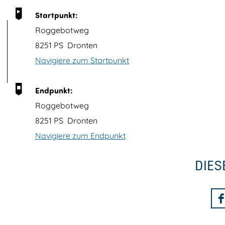
t
Startpunkt:
B
Roggebotweg
i
8251 PS
Dronten
l
Navigiere zum Startpunkt
d
ö
Endpunkt:
f
Roggebotweg
f
8251 PS
Dronten
n
Navigiere zum Endpunkt
e
n
DIES
i