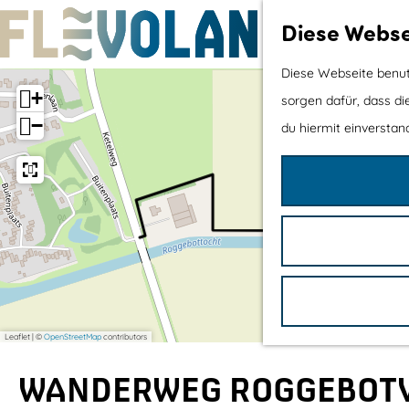
Diese Webse
G
Diese Webseite benutz
+
e
sorgen dafür, dass di
−
h
du hiermit einverstand
e
n
S
i
e
z
u
Leaflet
|
©
OpenStreetMap
contributors
r
H
WANDERWEG ROGGEBOT
o