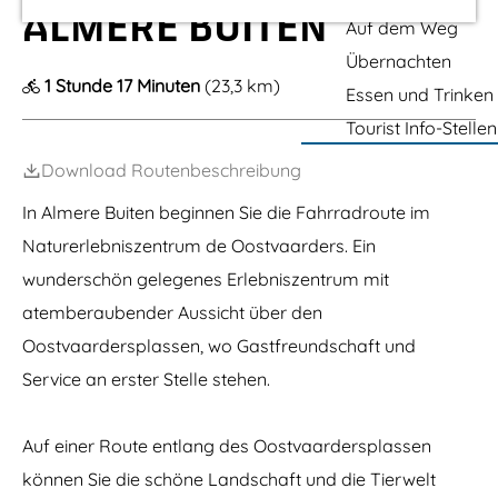
m
e
k
m
ALMERE BUITEN
r
e
e
Auf dem Weg
t
s
e
r
O
Übernachten
e
o
p
B
1 Stunde 17 Minuten
(23,3 km)
s
Essen und Trinken
u
t
a
i
Tourist Info-Stellen
v
g
t
a
e
a
Download Routenbeschreibung
e
n
r
d
In Almere Buiten beginnen Sie die Fahrradroute im
e
Naturerlebniszentrum de Oostvaarders. Ein
r
s
wunderschön gelegenes Erlebniszentrum mit
p
l
atemberaubender Aussicht über den
a
Oostvaardersplassen, wo Gastfreundschaft und
s
s
Service an erster Stelle stehen.
e
n
Auf einer Route entlang des Oostvaardersplassen
können Sie die schöne Landschaft und die Tierwelt