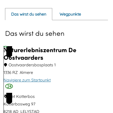
o
p
Das wirst du sehen
Wegpunkte
u
p
Das wirst du sehen
m
i
t
Naturerlebniszentrum De
1
B
Oostvaarders
i
Oostvaardersbosplaats 1
l
1336 RZ
Almere
d
Navigiere zum Startpunkt
ö
24
N
f
a
Het Kotterbos
2
f
t
Kotterbosweg 97
n
u
8218 AD
LELYSTAD