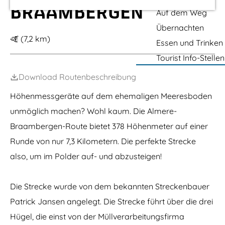
m
BRAAMBERGEN
Auf dem Weg
e
Übernachten
p
(7,2 km)
Essen und Trinken
a
Tourist Info-Stellen
g
Download Routenbeschreibung
e
Höhenmessgeräte auf dem ehemaligen Meeresboden
unmöglich machen? Wohl kaum. Die Almere-
Braambergen-Route bietet 378 Höhenmeter auf einer
Runde von nur 7,3 Kilometern. Die perfekte Strecke
also, um im Polder auf- und abzusteigen!
Die Strecke wurde von dem bekannten Streckenbauer
Patrick Jansen angelegt. Die Strecke führt über die drei
Hügel, die einst von der Müllverarbeitungsfirma