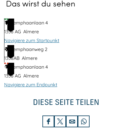
Das wirst du sehen
m
i
t
Kemphaanlaan 4
1
B
1358 AG
Almere
i
Navigiere zum Startpunkt
l
Kemphaanweg 2
2
d
1358AB
Almere
ö
Kemphaanlaan 4
3
f
1358 AG
Almere
f
Navigiere zum Endpunkt
n
e
DIESE SEITE TEILEN
n
D
D
D
D