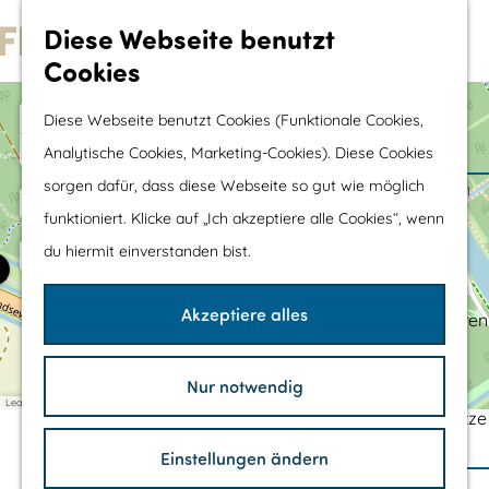
Wassersport &
Diese Webseite benutzt
Wasserspaß
Cookies
G
Mit Kinder
e
+
Diese Webseite benutzt Cookies (Funktionale Cookies,
Shopping
h
−
Analytische Cookies, Marketing-Cookies). Diese Cookies
e
sorgen dafür, dass diese Webseite so gut wie möglich
Die schönsten Routen
n
funktioniert. Klicke auf „Ich akzeptiere alle Cookies“, wenn
Wandern
S
du hiermit einverstanden bist.
Radfahren
i
Rennradfahren
e
Akzeptiere alles
Schaluppenfahren
z
Mountainbiking
u
TOP's
Nur notwendig
r
Leaflet
|
©
OpenStreetMap
contributors
Fahrradrastplätze
H
MTB-ROUTE
Einstellungen ändern
o
Ihren Besuch Planen