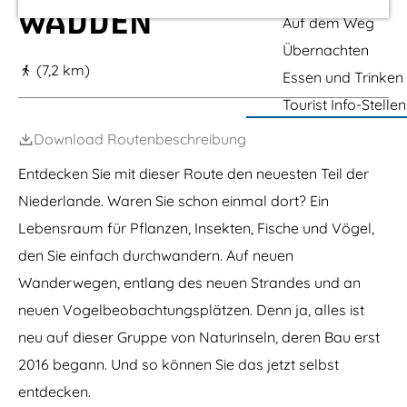
r
e
t
m
g
WADDEN
m
n
u
Auf dem Weg
s
e
S
I
n
h
Übernachten
t
n
g
ü
p
e
(7,2 km)
s
s
t
Essen und Trinken
l
e
h
a
t
t
l
ü
Tourist Info-Stellen
e
g
l
-
t
L
o
P
t
Download Routenbeschreibung
e
e
p
a
e
p
e
v
D
Entdecken Sie mit dieser Route den neuesten Teil der
e
r
i
u
l
–
Niederlande. Waren Sie schon einmal dort? Ein
l
i
a
M
l
k
a
Lebensraum für Pflanzen, Insekten, Fische und Vögel,
a
o
e
r
r
n
e
den Sie einfach durchwandern. Auf neuen
k
n
e
Wanderwegen, entlang des neuen Strandes und an
d
r
neuen Vogelbeobachtungsplätzen. Denn ja, alles ist
W
a
neu auf dieser Gruppe von Naturinseln, deren Bau erst
d
d
2016 begann. Und so können Sie das jetzt selbst
e
entdecken.
n