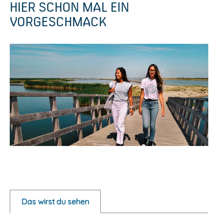
HIER SCHON MAL EIN
VORGESCHMACK
P
o
p
Das wirst du sehen
u