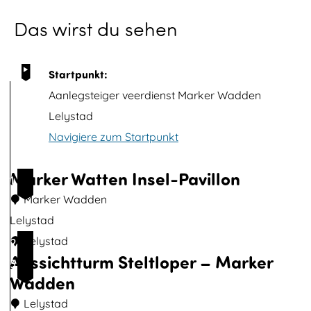
p
Das wirst du sehen
m
i
t
Startpunkt:
B
Aanlegsteiger veerdienst Marker Wadden
i
Lelystad
l
Navigiere zum Startpunkt
d
ö
Marker Watten Insel-Pavillon
1
f
Marker Wadden
f
Lelystad
n
M
Lelystad
2
e
Aussichtturm Steltloper – Marker
a
3
n
Wadden
r
k
Lelystad