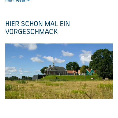
Mehr lesen
HIER SCHON MAL EIN
VORGESCHMACK
P
o