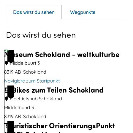
p
Das wirst du sehen
Wegpunkte
u
p
Das wirst du sehen
m
i
t
Museum Schokland - weltkulturbe
1
B
Middelbuurt 3
i
8319 AB
Schokland
l
Navigiere zum Startpunkt
d
E-Bikes zum Teilen Schokland
M
2
ö
u
Deelfietshub Schokland
f
s
Middelbuurt 3
f
e
8319 AB
Schokland
n
Touristischer OrientierungsPunkt
u
E
3
e