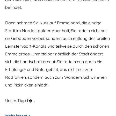
(
befindet.
T
O
P
)
Dann nehmen Sie Kurs auf Emmeloord, die einzige
S
Stadt im Nordostpolder. Aber halt, Sie radeln nicht nur
c
h
an Gebäuden vorbei, sondern auch entlang des breiten
o
k
Lemstervaart-Kanals und teilweise durch den schönen
l
Emmelerbos. Unmittelbar nördlich der Stadt ändert
a
n
sich die Landschaft erneut: Sie radeln nun durch ein
d
Erholungs- und Naturgebiet, das nicht nur zum
Radfahren, sondern auch zum Wandern, Schwimmen
und Picknicken einlädt.
Unser Tipp f�…