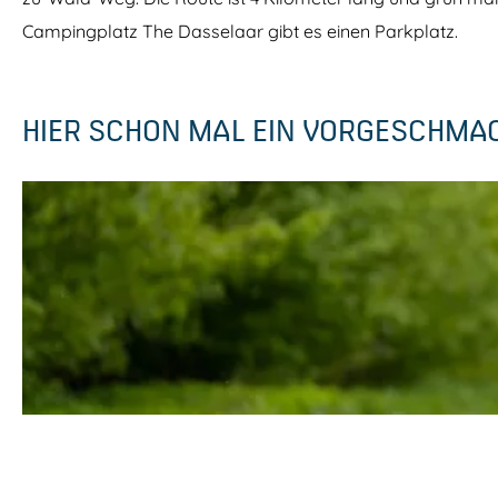
Campingplatz The Dasselaar gibt es einen Parkplatz.
HIER SCHON MAL EIN VORGESCHMA
P
o