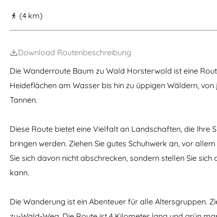
m
(4 km)
e
p
Download Routenbeschreibung
a
g
Die Wanderroute Baum zu Wald Horsterwold ist eine Route
e
Heideflächen am Wasser bis hin zu üppigen Wäldern, von 
Tannen.
Diese Route bietet eine Vielfalt an Landschaften, die Ih
bringen werden. Ziehen Sie gutes Schuhwerk an, vor all
Sie sich davon nicht abschrecken, sondern stellen Sie sich
kann.
Die Wanderung ist ein Abenteuer für alle Altersgruppen.
zu-Wald-Weg. Die Route ist 4 Kilometer lang und grün ma