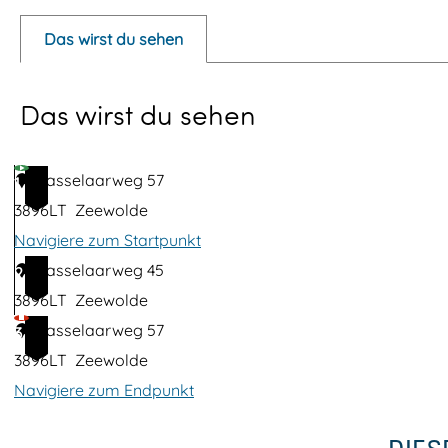
p
Das wirst du sehen
u
p
Das wirst du sehen
m
i
t
Dasselaarweg 57
1
B
3896LT
Zeewolde
i
Navigiere zum Startpunkt
l
Dasselaarweg 45
2
d
3896LT
Zeewolde
ö
Dasselaarweg 57
3
f
3896LT
Zeewolde
f
Navigiere zum Endpunkt
n
e