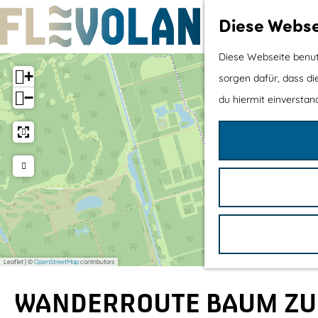
Diese Webse
G
Diese Webseite benutz
+
e
sorgen dafür, dass di
−
h
du hiermit einverstand
e
n
S
i
e
z
u
Leaflet
|
©
OpenStreetMap
contributors
r
H
WANDERROUTE BAUM ZU
o