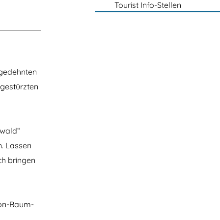
Tourist Info-Stellen
sgedehnten
mgestürzten
mwald“
n. Lassen
ch bringen
Von-Baum-