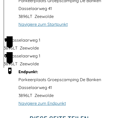
Parkeerplaats Groepscamping De Banken
i
Dasselaarweg 41
l
3896LT
Zeewolde
d
Navigiere zum Startpunkt
ö
f
Dasselaarweg 1
1
f
3896LT
Zeewolde
n
Dasselaarweg 1
2
e
3896LT
Zeewolde
n
Endpunkt:
Parkeerplaats Groepscamping De Banken
Dasselaarweg 41
3896LT
Zeewolde
Navigiere zum Endpunkt