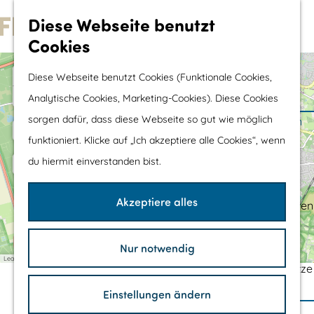
Wassersport &
Diese Webseite benutzt
Wasserspaß
Cookies
G
Mit Kinder
e
+
Diese Webseite benutzt Cookies (Funktionale Cookies,
Shopping
h
−
Analytische Cookies, Marketing-Cookies). Diese Cookies
e
a
2
1
sorgen dafür, dass diese Webseite so gut wie möglich
Die schönsten Routen
d
n
d
funktioniert. Klicke auf „Ich akzeptiere alle Cookies“, wenn
Wandern
S
r
du hiermit einverstanden bist.
Radfahren
e
i
s
Rennradfahren
s
e
Akzeptiere alles
Schaluppenfahren
z
Mountainbiking
u
TOP's
Nur notwendig
r
Leaflet
|
©
OpenStreetMap
contributors
Fahrradrastplätze
H
MTB-ROUTE ZEEWOLDE
Einstellungen ändern
o
Ihren Besuch Planen