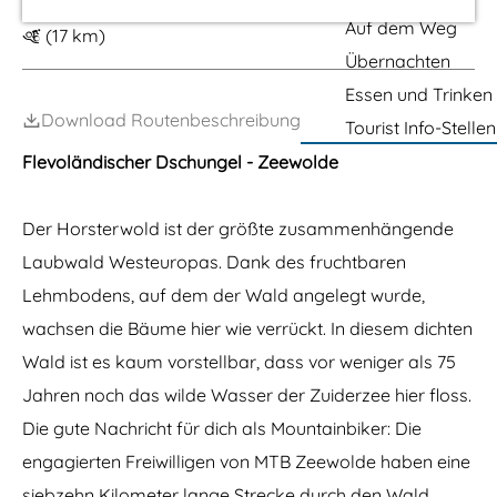
m
Auf dem Weg
(17 km)
e
Übernachten
p
Essen und Trinken
a
Download Routenbeschreibung
Tourist Info-Stellen
g
Flevoländischer Dschungel - Zeewolde
e
Der Horsterwold ist der größte zusammenhängende
Laubwald Westeuropas. Dank des fruchtbaren
Lehmbodens, auf dem der Wald angelegt wurde,
wachsen die Bäume hier wie verrückt. In diesem dichten
Wald ist es kaum vorstellbar, dass vor weniger als 75
Jahren noch das wilde Wasser der Zuiderzee hier floss.
Die gute Nachricht für dich als Mountainbiker: Die
engagierten Freiwilligen von MTB Zeewolde haben eine
siebzehn Kilometer lange Strecke durch den Wald