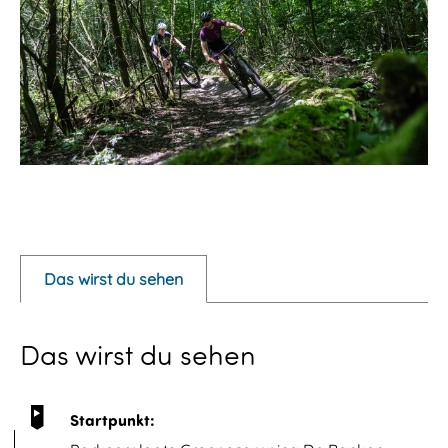
P
o
p
Das wirst du sehen
u
p
Das wirst du sehen
m
i
t
Startpunkt:
B