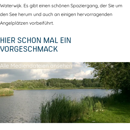
w
t
Waterwijk. Es gibt einen schönen Spaziergang, der Sie um
a
e
den See herum und auch an einigen hervorragenden
t
r
Angelplätzen vorbeiführt.
e
p
HIER SCHON MAL EIN
r
l
VORGESCHMACK
p
a
l
s
Alle Mediendateien ansehen
a
s