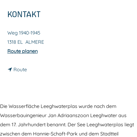
m
KONTAKT
e
p
Weg 1940-1945
a
1318 EL
ALMERE
g
b
Route planen
e
i
b
s
Route
i
L
s
e
L
e
e
g
Die Wasserfläche Leeghwaterplas wurde nach dem
e
h
Wasserbauingenieur Jan Adriaanszoon Leeghwater aus
g
w
dem 17. Jahrhundert benannt. Der See Leeghwaterplas liegt
h
a
zwischen dem Hannie-Schaft-Park und dem Stadtteil