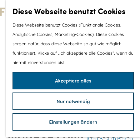
Wassersport &
Diese Webseite benutzt Cookies
Wasserspaß
G
Diese Webseite benutzt Cookies (Funktionale Cookies,
Mit Kinder
e
Analytische Cookies, Marketing-Cookies). Diese Cookies
Shopping
h
sorgen dafür, dass diese Webseite so gut wie möglich
e
funktioniert. Klicke auf „Ich akzeptiere alle Cookies“, wenn du
Die schönsten Routen
n
hiermit einverstanden bist.
Wandern
S
Radfahren
i
Akzeptiere alles
Rennradfahren
e
Schaluppenfahre
z
Mountainbiking
Nur notwendig
u
TOP's
r
Fahrradrastplätz
Einstellungen ändern
H
MANEGE PAMPUSHOUT
o
Ihren Besuch Planen