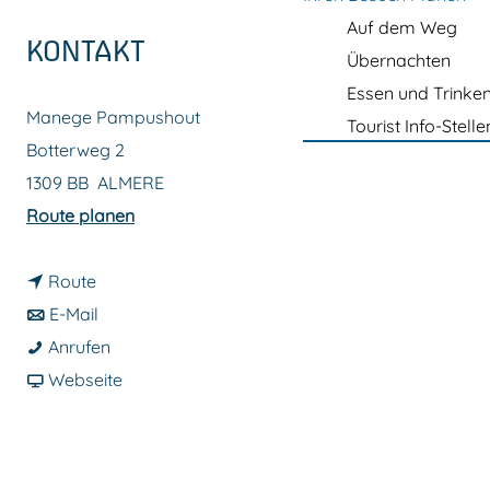
m
Auf dem Weg
e
KONTAKT
Übernachten
p
Essen und Trinke
a
Manege Pampushout
Tourist Info-Stelle
g
Botterweg 2
e
1309 BB
ALMERE
b
Route planen
i
b
s
Route
i
b
M
E-Mail
s
i
M
a
Anrufen
M
s
a
a
n
Webseite
a
M
n
b
e
n
a
e
M
g
e
n
g
a
e