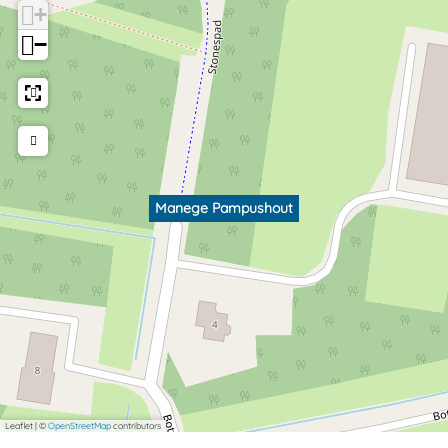
+
−
Manege Pampushout
Leaflet
|
©
OpenStreetMap
contributors