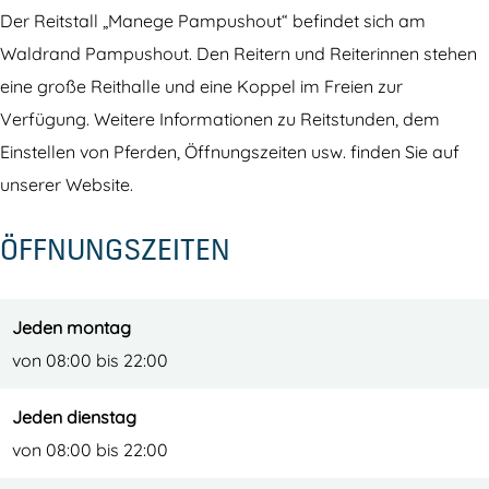
g
e
e
n
P
Der Reitstall „Manege Pampushout“ befindet sich am
e
g
P
e
a
Waldrand Pampushout. Den Reitern und Reiterinnen stehen
P
e
a
g
m
eine große Reithalle und eine Koppel im Freien zur
a
P
m
e
p
Verfügung. Weitere Informationen zu Reitstunden, dem
m
a
p
P
u
Einstellen von Pferden, Öffnungszeiten usw. finden Sie auf
p
m
u
a
s
unserer Website.
u
p
s
m
h
ÖFFNUNGSZEITEN
s
u
h
p
o
h
s
o
u
u
o
h
u
s
t
Jeden montag
u
o
t
h
von 08:00 bis 22:00
t
u
o
t
u
Jeden dienstag
t
von 08:00 bis 22:00