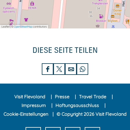
Leaflet
|
©
OpenStreetMap
contributors
DIESE SEITE TEILEN
D
D
D
D
i
i
i
i
e
e
e
e
Visit Flevoland
Presse
Travel Trade
s
s
s
s
Impressum
Haftungsausschluss
e
e
e
e
Cookie-Einstellungen
© Copyright 2026 Visit Flevoland
S
S
S
S
e
e
e
e