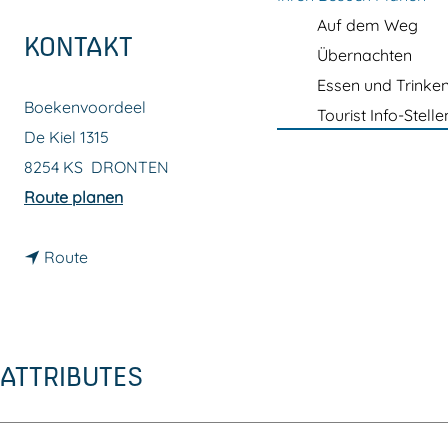
m
Auf dem Weg
e
KONTAKT
Übernachten
p
Essen und Trinke
a
Boekenvoordeel
Tourist Info-Stelle
g
De Kiel 1315
e
8254 KS
DRONTEN
b
Route planen
i
b
s
Route
i
B
s
o
B
e
ATTRIBUTES
o
k
e
e
k
n