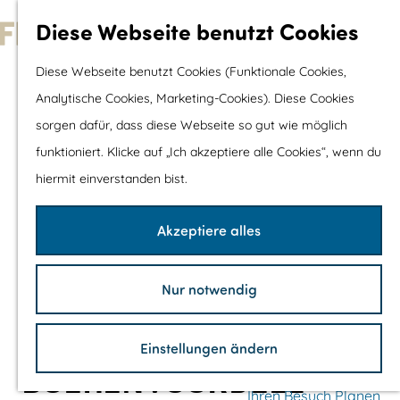
Wassersport &
Diese Webseite benutzt Cookies
Wasserspaß
G
Diese Webseite benutzt Cookies (Funktionale Cookies,
Mit Kinder
e
Analytische Cookies, Marketing-Cookies). Diese Cookies
Shopping
h
sorgen dafür, dass diese Webseite so gut wie möglich
e
funktioniert. Klicke auf „Ich akzeptiere alle Cookies“, wenn du
Die schönsten Routen
n
hiermit einverstanden bist.
Wandern
S
Radfahren
i
Akzeptiere alles
Rennradfahren
e
Schaluppenfahre
z
Mountainbiking
Nur notwendig
u
TOP's
r
Fahrradrastplätz
Einstellungen ändern
H
BOEKENVOORDEEL
o
Ihren Besuch Planen