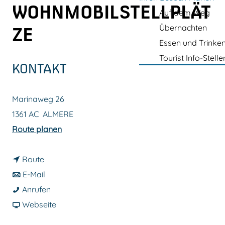
m
WOHNMOBILSTELLPLÄT
Auf dem Weg
e
Übernachten
ZE
p
Essen und Trinke
a
Tourist Info-Stelle
g
KONTAKT
e
Marinaweg 26
1361 AC
ALMERE
b
Route planen
i
b
s
Route
i
b
M
E-Mail
s
i
M
a
Anrufen
M
s
a
a
r
Webseite
a
M
r
b
i