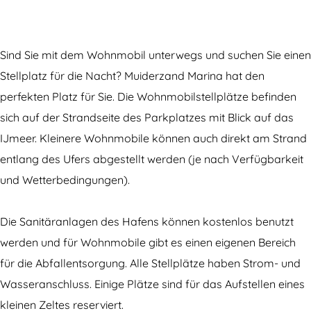
r
a
i
M
n
i
r
n
a
a
n
i
a
r
M
Sind Sie mit dem Wohnmobil unterwegs und suchen Sie einen
a
n
M
i
u
Stellplatz für die Nacht? Muiderzand Marina hat den
M
a
u
n
i
perfekten Platz für Sie. Die Wohnmobilstellplätze befinden
u
M
i
a
d
sich auf der Strandseite des Parkplatzes mit Blick auf das
i
u
d
M
e
IJmeer. Kleinere Wohnmobile können auch direkt am Strand
d
i
e
u
r
entlang des Ufers abgestellt werden (je nach Verfügbarkeit
e
d
r
i
z
und Wetterbedingungen).
r
e
z
d
a
z
r
a
e
n
Die Sanitäranlagen des Hafens können kostenlos benutzt
a
z
n
r
d
werden und für Wohnmobile gibt es einen eigenen Bereich
n
a
d
z
W
für die Abfallentsorgung. Alle Stellplätze haben Strom- und
d
n
W
a
o
Wasseranschluss. Einige Plätze sind für das Aufstellen eines
W
d
o
n
h
kleinen Zeltes reserviert.