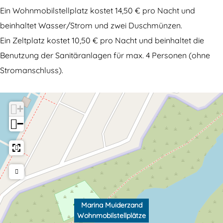
o
W
h
d
n
Ein Wohnmobilstellplatz kostet 14,50 € pro Nacht und
h
o
n
W
m
beinhaltet Wasser/Strom und zwei Duschmünzen.
n
h
m
o
o
Ein Zeltplatz kostet 10,50 € pro Nacht und beinhaltet die
m
n
o
h
b
Benutzung der Sanitäranlagen für max. 4 Personen (ohne
o
m
b
n
i
Stromanschluss).
b
o
i
m
l
i
b
l
o
s
+
l
i
s
b
t
−
s
l
t
i
e
t
s
e
l
l
e
t
l
s
l
l
e
l
t
p
l
l
p
e
l
p
l
l
l
ä
Marina Muiderzand
Wohnmobilstellplätze
l
p
ä
l
t