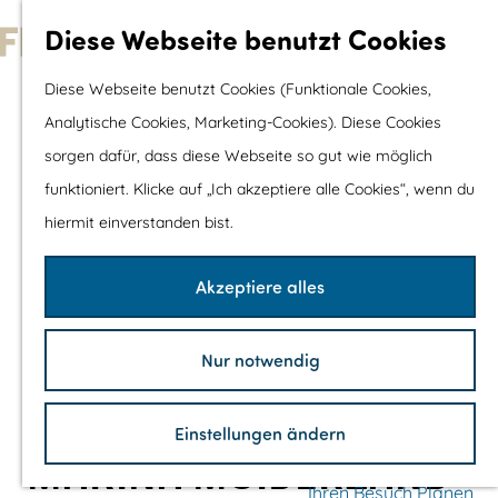
Wassersport &
Diese Webseite benutzt Cookies
Wasserspaß
G
Diese Webseite benutzt Cookies (Funktionale Cookies,
Mit Kinder
e
Analytische Cookies, Marketing-Cookies). Diese Cookies
Shopping
h
sorgen dafür, dass diese Webseite so gut wie möglich
e
funktioniert. Klicke auf „Ich akzeptiere alle Cookies“, wenn du
Die schönsten Routen
n
hiermit einverstanden bist.
Wandern
S
Radfahren
i
Akzeptiere alles
Rennradfahren
e
Schaluppenfahre
z
Mountainbiking
Nur notwendig
u
TOP's
r
Fahrradrastplätz
Einstellungen ändern
H
MARINA MUIDERZAND
o
Ihren Besuch Planen