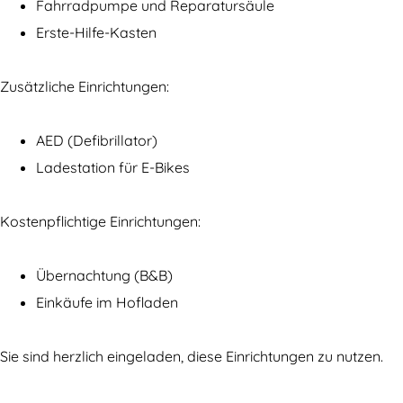
B
e
Fahrradpumpe und Reparatursäule
D
K
Erste-Hilfe-Kasten
e
a
K
n
Zusätzliche Einrichtungen:
a
d
n
e
AED (Defibrillator)
d
l
Ladestation für E-Bikes
e
a
l
a
Kostenpflichtige Einrichtungen:
a
r
a
Übernachtung (B&B)
r
Einkäufe im Hofladen
Sie sind herzlich eingeladen, diese Einrichtungen zu nutzen.