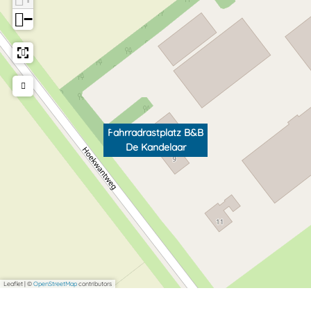
−
Fahrradrastplatz B&B
De Kandelaar
Leaflet
|
©
OpenStreetMap
contributors