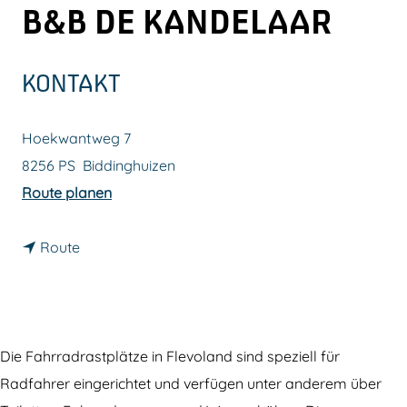
B&B DE KANDELAAR
m
e
p
KONTAKT
a
g
Hoekwantweg 7
e
8256 PS
Biddinghuizen
b
Route planen
i
b
s
Route
i
F
s
a
F
h
a
r
Die Fahrradrastplätze in Flevoland sind speziell für
h
r
Radfahrer eingerichtet und verfügen unter anderem über