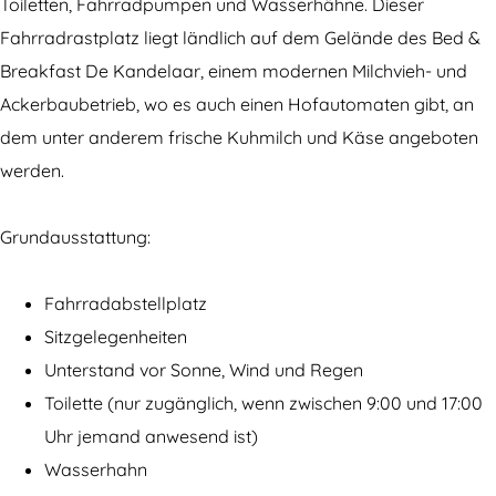
r
a
Toiletten, Fahrradpumpen und Wasserhähne. Dieser
r
d
Fahrradrastplatz liegt ländlich auf dem Gelände des Bed &
a
r
Breakfast De Kandelaar, einem modernen Milchvieh- und
d
a
Ackerbaubetrieb, wo es auch einen Hofautomaten gibt, an
r
s
dem unter anderem frische Kuhmilch und Käse angeboten
a
t
werden.
s
p
t
l
Grundausstattung:
p
a
l
t
Fahrradabstellplatz
a
z
Sitzgelegenheiten
t
B
Unterstand vor Sonne, Wind und Regen
z
&
Toilette (nur zugänglich, wenn zwischen 9:00 und 17:00
B
B
Uhr jemand anwesend ist)
&
D
Wasserhahn