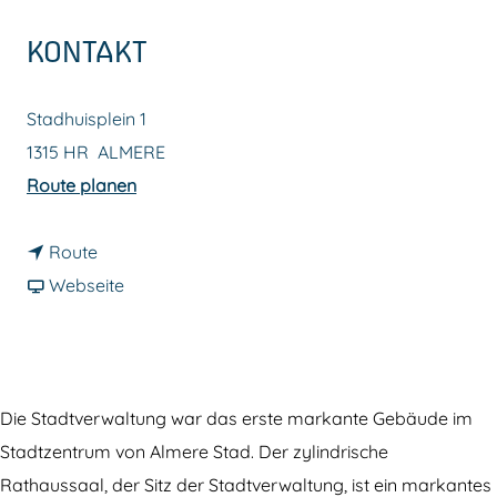
m
KONTAKT
e
p
Stadhuisplein 1
a
1315 HR
ALMERE
g
b
Route planen
e
i
b
s
Route
i
a
S
Webseite
s
b
t
S
S
a
t
t
d
a
a
h
Die Stadtverwaltung war das erste markante Gebäude im
d
d
u
Stadtzentrum von Almere Stad. Der zylindrische
h
h
i
Rathaussaal, der Sitz der Stadtverwaltung, ist ein markantes