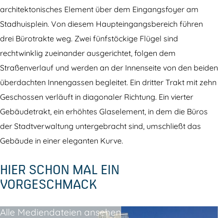
u
u
s
architektonisches Element über dem Eingangsfoyer am
i
i
A
Stadhuisplein. Von diesem Haupteingangsbereich führen
s
s
l
drei Bürotrakte weg. Zwei fünfstöckige Flügel sind
A
A
m
rechtwinklig zueinander ausgerichtet, folgen dem
l
l
e
Straßenverlauf und werden an der Innenseite von den beiden
m
m
r
überdachten Innengassen begleitet. Ein dritter Trakt mit zehn
e
e
e
Geschossen verläuft in diagonaler Richtung. Ein vierter
r
r
Gebäudetrakt, ein erhöhtes Glaselement, in dem die Büros
e
e
der Stadtverwaltung untergebracht sind, umschließt das
Gebäude in einer eleganten Kurve.
HIER SCHON MAL EIN
VORGESCHMACK
Alle Mediendateien ansehen