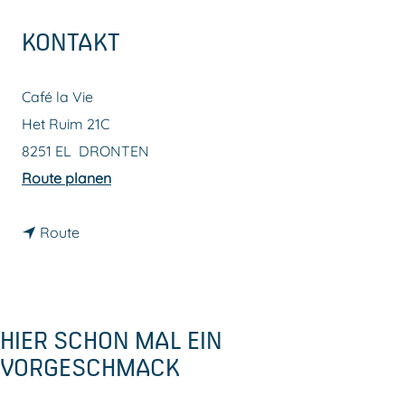
m
KONTAKT
e
p
Café la Vie
a
Het Ruim 21C
g
8251 EL
DRONTEN
e
b
Route planen
i
b
s
Route
i
C
s
a
C
f
HIER SCHON MAL EIN
a
é
VORGESCHMACK
f
l
é
a