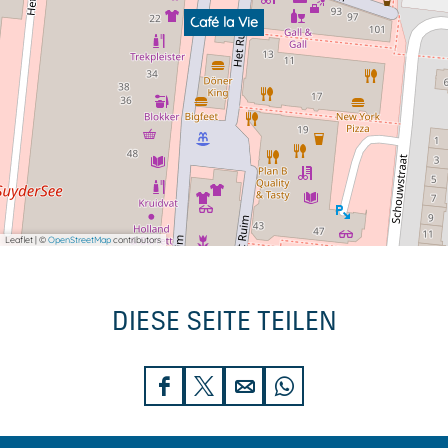
Café la Vie
Leaflet
|
©
OpenStreetMap
contributors
DIESE SEITE TEILEN
D
D
D
D
i
i
i
i