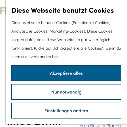
Wassersport &
Diese Webseite benutzt Cookies
Wasserspaß
G
Diese Webseite benutzt Cookies (Funktionale Cookies,
Mit Kinder
e
Analytische Cookies, Marketing-Cookies). Diese Cookies
Shopping
h
sorgen dafür, dass diese Webseite so gut wie möglich
e
funktioniert. Klicke auf „Ich akzeptiere alle Cookies“, wenn du
Die schönsten Routen
n
hiermit einverstanden bist.
Wandern
S
Radfahren
i
Akzeptiere alles
Rennradfahren
e
Schaluppenfahre
z
Mountainbiking
Nur notwendig
u
TOP's
r
Fahrradrastplätz
Einstellungen ändern
H
MISS ETAM
o
Ihren Besuch Planen