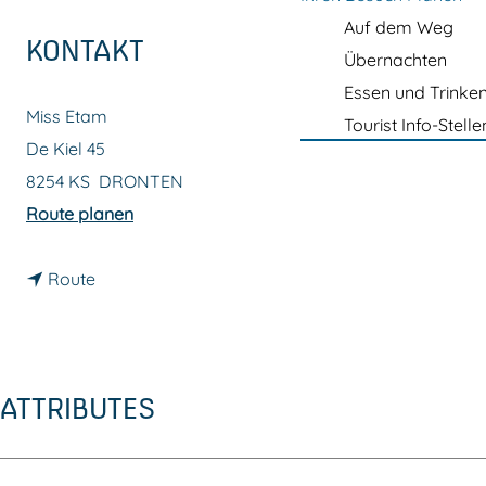
m
Auf dem Weg
e
KONTAKT
Übernachten
p
Essen und Trinke
a
Miss Etam
Tourist Info-Stelle
g
De Kiel 45
e
8254 KS
DRONTEN
b
Route planen
i
b
s
Route
i
M
s
i
M
s
ATTRIBUTES
i
s
s
E
s
t