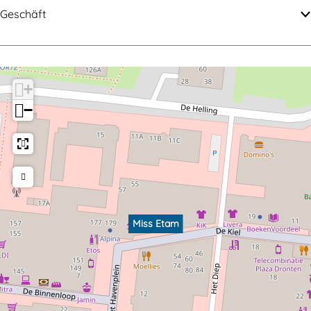
E
a
Geschäft
t
m
a
m
+
−
Miss Etam