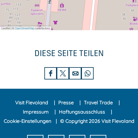
Leaflet
|
©
OpenStreetMap
contributors
DIESE SEITE TEILEN
D
D
D
D
i
i
i
i
e
e
e
e
Visit Flevoland
Presse
Travel Trade
s
s
s
s
Impressum
Haftungsausschluss
e
e
e
e
Cookie-Einstellungen
© Copyright 2026 Visit Flevoland
S
S
S
S
e
e
e
e