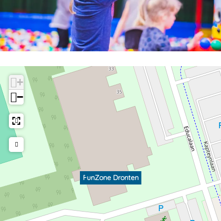
+
−
FunZone Dronten