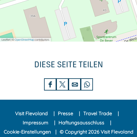
Leaflet
|
©
OpenStreetMap
contributors
DIESE SEITE TEILEN
D
D
D
D
i
i
i
i
e
e
e
e
Visit Flevoland
Presse
Travel Trade
s
s
s
s
Impressum
Haftungsausschluss
e
e
e
e
Cookie-Einstellungen
© Copyright 2026 Visit Flevoland
S
S
S
S