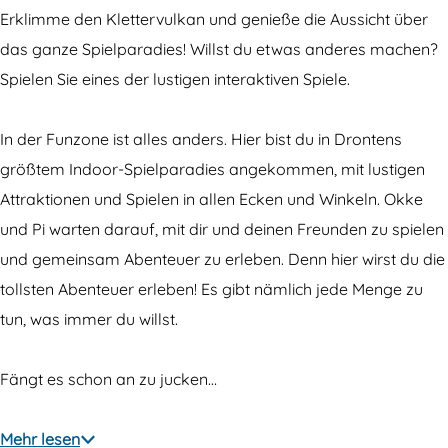
o
e
Erklimme den Klettervulkan und genieße die Aussicht über
n
D
das ganze Spielparadies! Willst du etwas anderes machen?
e
r
Spielen Sie eines der lustigen interaktiven Spiele.
D
o
r
n
In der Funzone ist alles anders. Hier bist du in Drontens
o
t
größtem Indoor-Spielparadies angekommen, mit lustigen
n
e
Attraktionen und Spielen in allen Ecken und Winkeln. Okke
t
n
und Pi warten darauf, mit dir und deinen Freunden zu spielen
e
und gemeinsam Abenteuer zu erleben. Denn hier wirst du die
n
tollsten Abenteuer erleben! Es gibt nämlich jede Menge zu
tun, was immer du willst.
Fängt es schon an zu jucken…
Mehr lesen