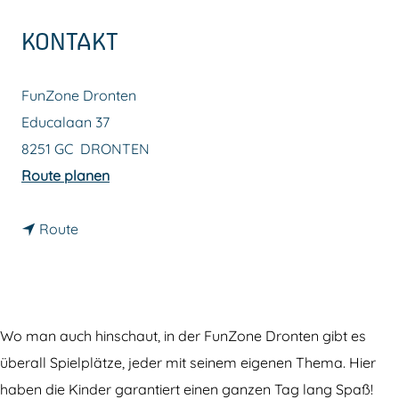
m
KONTAKT
e
p
FunZone Dronten
a
Educalaan 37
g
8251 GC
DRONTEN
e
b
Route planen
i
b
s
Route
i
F
s
u
F
n
u
Z
Wo man auch hinschaut, in der FunZone Dronten gibt es
n
o
überall Spielplätze, jeder mit seinem eigenen Thema. Hier
Z
n
haben die Kinder garantiert einen ganzen Tag lang Spaß!