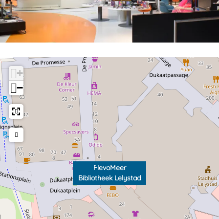
+
−
FlevoMeer
Bibliotheek Lelystad