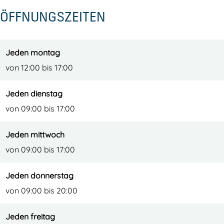
e
o
l
o
ÖFFNUNGSZEITEN
v
M
e
M
o
e
v
e
M
e
o
e
Jeden montag
e
r
M
r
von 12:00 bis 17:00
e
B
e
B
r
i
e
i
Jeden dienstag
B
b
r
b
von 09:00 bis 17:00
i
l
B
l
Jeden mittwoch
b
i
i
i
von 09:00 bis 17:00
l
o
b
o
i
t
l
t
Jeden donnerstag
o
h
i
h
von 09:00 bis 20:00
t
e
o
e
h
e
t
e
Jeden freitag