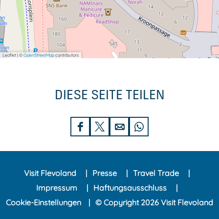
Leaflet
|
©
OpenStreetMap
contributors
DIESE SEITE TEILEN
D
D
D
D
i
i
i
i
e
e
e
e
Visit Flevoland
Presse
Travel Trade
s
s
s
s
Impressum
Haftungsausschluss
e
e
e
e
Cookie-Einstellungen
© Copyright 2026 Visit Flevoland
S
S
S
S