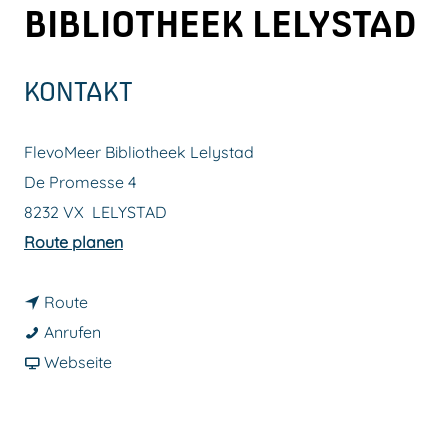
BIBLIOTHEEK LELYSTAD
m
e
p
KONTAKT
a
g
FlevoMeer Bibliotheek Lelystad
e
De Promesse 4
8232 VX
LELYSTAD
b
Route planen
i
b
s
Route
i
F
F
Anrufen
s
l
a
l
Webseite
F
e
b
e
l
v
F
v