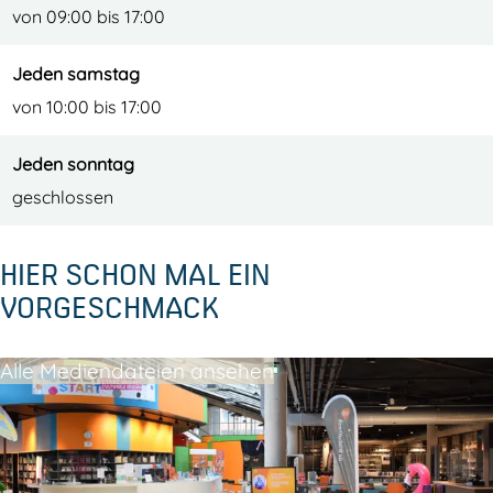
e
k
h
k
von 09:00 bis 17:00
e
L
e
L
k
e
e
e
Jeden samstag
L
l
k
l
von 10:00 bis 17:00
e
y
L
y
Jeden sonntag
l
s
e
s
geschlossen
y
t
l
t
s
a
y
a
HIER SCHON MAL EIN
t
d
s
d
VORGESCHMACK
a
t
d
a
Alle Mediendateien ansehen
d