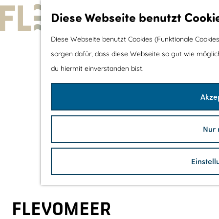
Diese Webseite benutzt Cooki
G
Diese Webseite benutzt Cookies (Funktionale Cookies
e
sorgen dafür, dass diese Webseite so gut wie möglich 
h
du hiermit einverstanden bist.
e
Akzep
n
S
i
Nur 
e
z
Einstel
u
r
H
FLEVOMEER
o