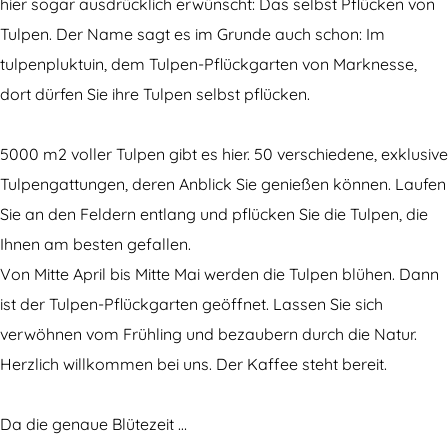
r
u
hier sogar ausdrücklich erwünscht: Das selbst Pflücken von
T
l
Tulpen. Der Name sagt es im Grunde auch schon: Im
u
p
tulpenpluktuin, dem Tulpen-Pflückgarten von Marknesse,
l
e
dort dürfen Sie ihre Tulpen selbst pflücken.
p
n
e
-
5000 m2 voller Tulpen gibt es hier. 50 verschiedene, exklusive
n
P
Tulpengattungen, deren Anblick Sie genießen können. Laufen
-
f
Sie an den Feldern entlang und pflücken Sie die Tulpen, die
P
l
Ihnen am besten gefallen.
f
ü
Von Mitte April bis Mitte Mai werden die Tulpen blühen. Dann
l
c
ist der Tulpen-Pflückgarten geöffnet. Lassen Sie sich
ü
k
verwöhnen vom Frühling und bezaubern durch die Natur.
c
g
Herzlich willkommen bei uns. Der Kaffee steht bereit.
k
a
g
r
Da die genaue Blütezeit …