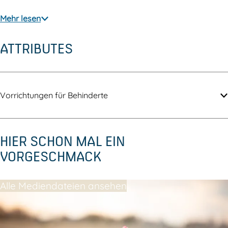
a
t
r
e
Mehr lesen
t
n
ATTRIBUTES
e
n
Vorrichtungen für Behinderte
HIER SCHON MAL EIN
VORGESCHMACK
Alle Mediendateien ansehen