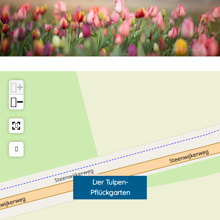
+
−
Der Tulpen-
Pflückgarten