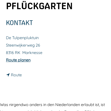
PFLÜCKGARTEN
m
e
p
KONTAKT
a
g
De Tulpenpluktuin
e
Steenwijkerweg 26
8316 RK
Marknesse
b
Route planen
i
b
s
Route
i
D
s
e
D
r
e
T
Was nirgendwo anders in den Niederlanden erlaubt ist, ist