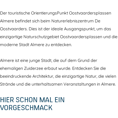
T
u
o
r
Der touristische OrientierungsPunkt Oostvaardersplassen
u
i
Almere befindet sich beim Naturerlebniszentrum De
r
s
Oostvaarders. Dies ist der ideale Ausgangspunkt, um das
i
t
einzigartige Naturschutzgebiet Oostvaardersplassen und die
s
i
moderne Stadt Almere zu entdecken.
t
s
i
c
Almere ist eine junge Stadt, die auf dem Grund der
s
h
ehemaligen Zuiderzee erbaut wurde. Entdecken Sie die
c
e
beeindruckende Architektur, die einzigartige Natur, die vielen
h
r
Strände und die unterhaltsamen Veranstaltungen in Almere.
e
O
HIER SCHON MAL EIN
r
r
VORGESCHMACK
O
i
r
e