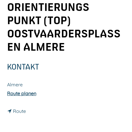
ORIENTIERUNGS
m
e
PUNKT (TOP)
p
OOSTVAARDERSPLASS
a
g
EN ALMERE
e
KONTAKT
Almere
b
Route planen
i
b
s
Route
i
T
s
o