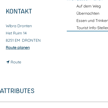
m
Auf dem Weg
e
KONTAKT
Übernachten
p
Essen und Trinke
a
Wibra Dronten
Tourist Info-Stelle
g
Het Ruim 14
e
8251 EM
DRONTEN
b
Route planen
i
b
s
Route
i
W
s
i
W
b
ATTRIBUTES
i
r
b
a
r