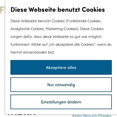
Wassersport &
Diese Webseite benutzt Cookies
Wasserspaß
G
Diese Webseite benutzt Cookies (Funktionale Cookies,
Mit Kinder
e
Analytische Cookies, Marketing-Cookies). Diese Cookies
Shopping
h
sorgen dafür, dass diese Webseite so gut wie möglich
e
funktioniert. Klicke auf „Ich akzeptiere alle Cookies“, wenn du
Die schönsten Routen
n
hiermit einverstanden bist.
Wandern
S
Radfahren
i
Akzeptiere alles
Rennradfahren
e
Schaluppenfahre
z
Mountainbiking
Nur notwendig
u
TOP's
r
Fahrradrastplätz
Einstellungen ändern
H
WIBRA
o
Ihren Besuch Planen