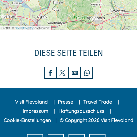
Leaflet
|
©
OpenStreetMap
contributors
DIESE SEITE TEILEN
D
D
D
D
i
i
i
i
e
e
e
e
Visit Flevoland
Presse
Travel Trade
s
s
s
s
Impressum
Haftungsausschluss
e
e
e
e
Cookie-Einstellungen
© Copyright 2026 Visit Flevoland
S
S
S
S
e
e
e
e