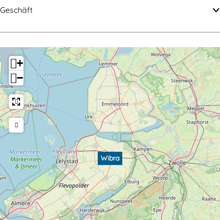
a
Geschäft
+
−
Wibra