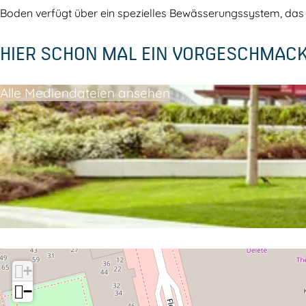
n
d
Boden verfügt über ein spezielles Bewässerungssystem, das 
a
e
HIER SCHON MAL EIN VORGESCHMAC
d
e
Alle Mediendateien ansehen
+
−