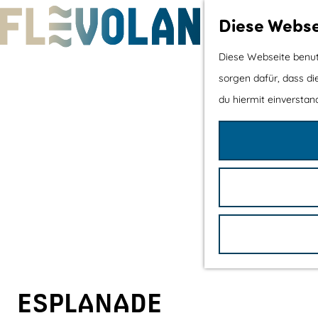
Diese Webse
G
Diese Webseite benutz
e
sorgen dafür, dass di
h
du hiermit einverstand
e
n
S
i
e
z
u
r
H
ESPLANADE
o