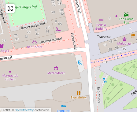
Leaflet
|
©
OpenStreetMap
contributors