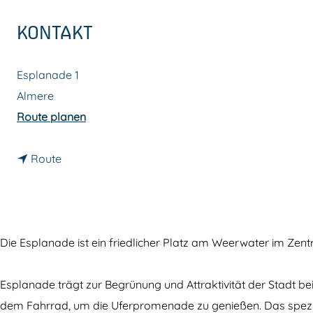
m
KONTAKT
e
p
Esplanade 1
a
Almere
g
b
Route planen
e
i
b
s
Route
i
E
s
s
E
p
s
l
Die Esplanade ist ein friedlicher Platz am Weerwater im Zen
p
a
l
n
Esplanade trägt zur Begrünung und Attraktivität der Stadt b
a
a
dem Fahrrad, um die Uferpromenade zu genießen. Das speziell