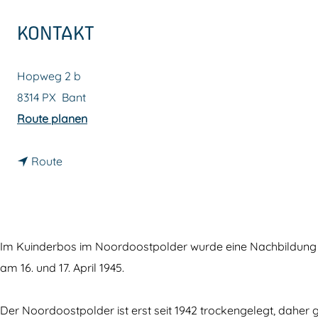
m
KONTAKT
e
p
Hopweg 2 b
a
8314 PX
Bant
g
b
Route planen
e
i
b
s
Route
i
U
s
n
U
t
n
e
Im Kuinderbos im Noordoostpolder wurde eine Nachbildung e
t
r
am 16. und 17. April 1945.
e
g
r
r
Der Noordoostpolder ist erst seit 1942 trockengelegt, daher 