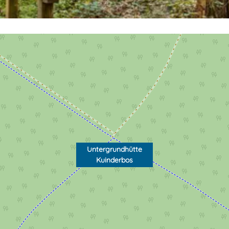
Untergrundhütte
Kuinderbos