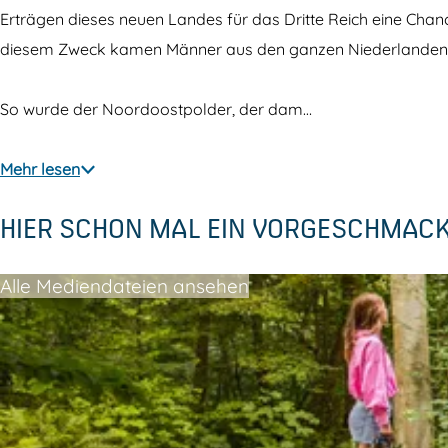
g
u
Erträgen dieses neuen Landes für das Dritte Reich eine Chan
r
n
diesem Zweck kamen Männer aus den ganzen Niederlanden in
u
d
n
h
So wurde der Noordoostpolder, der dam…
d
ü
h
t
Mehr lesen
ü
t
HIER SCHON MAL EIN VORGESCHMAC
t
e
t
K
Alle Mediendateien ansehen
e
u
K
i
u
n
i
d
n
e
d
r