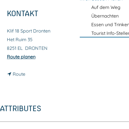
m
Auf dem Weg
e
KONTAKT
Übernachten
p
Essen und Trinke
a
Klif 18 Sport Dronten
Tourist Info-Stelle
g
Het Ruim 35
e
8251 EL
DRONTEN
b
Route planen
i
b
s
Route
i
S
s
p
S
o
ATTRIBUTES
p
r
o
t
r
2