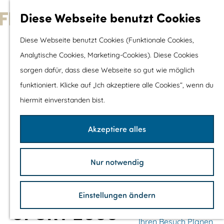
Wassersport &
Diese Webseite benutzt Cookies
Wasserspaß
G
Diese Webseite benutzt Cookies (Funktionale Cookies,
Mit Kinder
e
Analytische Cookies, Marketing-Cookies). Diese Cookies
Shopping
h
sorgen dafür, dass diese Webseite so gut wie möglich
e
funktioniert. Klicke auf „Ich akzeptiere alle Cookies“, wenn du
Die schönsten Routen
n
hiermit einverstanden bist.
Wandern
S
Radfahren
i
Akzeptiere alles
Rennradfahren
e
Schaluppenfahre
z
Mountainbiking
Nur notwendig
u
TOP's
r
Fahrradrastplätz
Einstellungen ändern
H
SPORT 2000
o
Ihren Besuch Planen