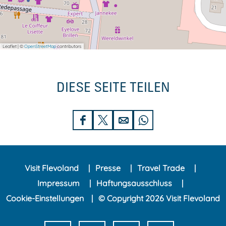
Leaflet
|
©
OpenStreetMap
contributors
DIESE SEITE TEILEN
D
D
D
D
i
i
i
i
e
e
e
e
Visit Flevoland
Presse
Travel Trade
s
s
s
s
Impressum
Haftungsausschluss
e
e
e
e
Cookie-Einstellungen
© Copyright 2026 Visit Flevoland
S
S
S
S
e
e
e
e