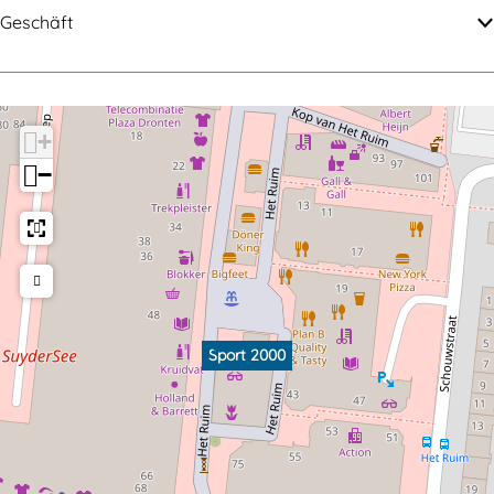
t
0
Geschäft
2
0
0
0
0
+
0
−
Sport 2000