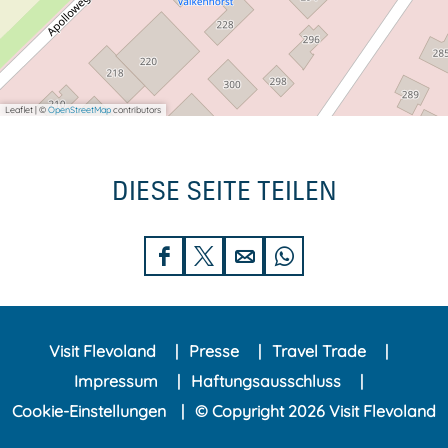
Leaflet
|
©
OpenStreetMap
contributors
DIESE SEITE TEILEN
D
D
D
D
i
i
i
i
e
e
e
e
Visit Flevoland
Presse
Travel Trade
s
s
s
s
Impressum
Haftungsausschluss
e
e
e
e
Cookie-Einstellungen
© Copyright 2026 Visit Flevoland
S
S
S
S