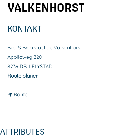
VALKENHORST
m
e
p
KONTAKT
a
g
Bed & Breakfast de Valkenhorst
e
Apolloweg 228
8239 DB
LELYSTAD
b
Route planen
i
b
s
Route
i
B
s
e
B
d
ATTRIBUTES
e
&