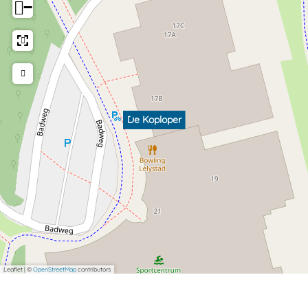
−
De Koploper
Leaflet
|
©
OpenStreetMap
contributors