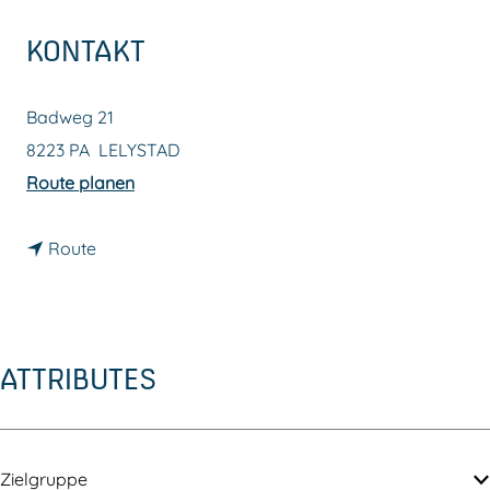
m
KONTAKT
e
p
Badweg 21
a
8223 PA
LELYSTAD
g
b
Route planen
e
i
b
s
Route
i
D
s
e
D
K
ATTRIBUTES
e
o
K
p
o
l
p
o
Zielgruppe