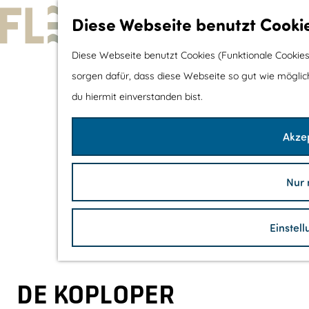
Diese Webseite benutzt Cooki
G
Diese Webseite benutzt Cookies (Funktionale Cookies
e
sorgen dafür, dass diese Webseite so gut wie möglich 
h
du hiermit einverstanden bist.
e
Akzep
n
S
i
Nur 
e
z
Einstel
u
r
H
DE KOPLOPER
o