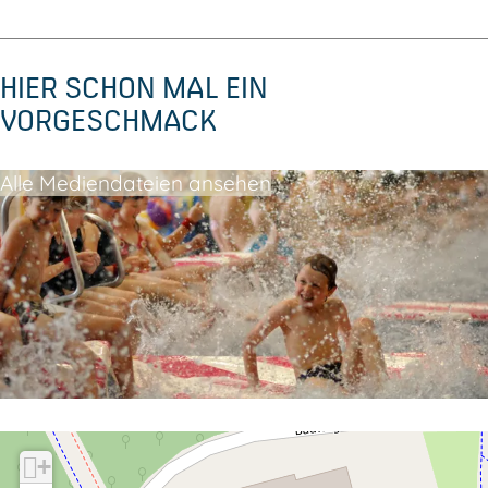
l
p
o
e
HIER SCHON MAL EIN
p
r
VORGESCHMACK
e
r
Alle Mediendateien ansehen
+