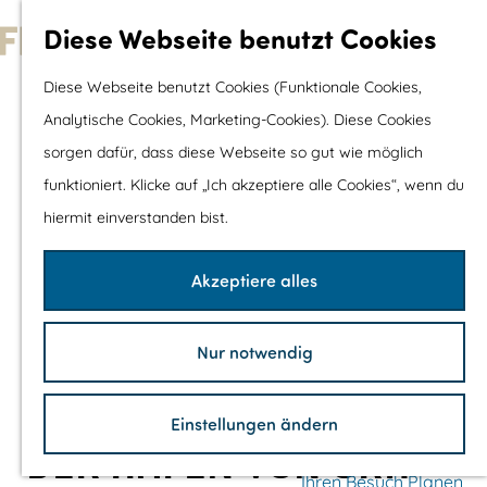
Wassersport &
Diese Webseite benutzt Cookies
Wasserspaß
G
Diese Webseite benutzt Cookies (Funktionale Cookies,
Mit Kinder
e
Analytische Cookies, Marketing-Cookies). Diese Cookies
Shopping
h
sorgen dafür, dass diese Webseite so gut wie möglich
e
funktioniert. Klicke auf „Ich akzeptiere alle Cookies“, wenn du
Die schönsten Routen
n
hiermit einverstanden bist.
Wandern
S
Radfahren
i
Akzeptiere alles
Rennradfahren
e
Schaluppenfahre
z
Mountainbiking
Nur notwendig
u
TOP's
r
Fahrradrastplätz
Einstellungen ändern
H
DER HAFEN VON URK
o
Ihren Besuch Planen