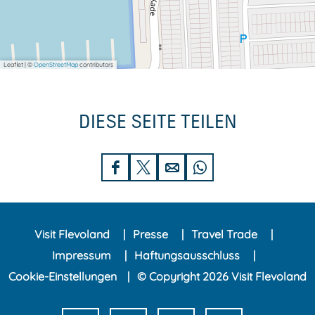
Leaflet
|
©
OpenStreetMap
contributors
DIESE SEITE TEILEN
D
D
D
D
i
i
i
i
e
e
e
e
Visit Flevoland
Presse
Travel Trade
s
s
s
s
Impressum
Haftungsausschluss
e
e
e
e
Cookie-Einstellungen
© Copyright 2026 Visit Flevoland
S
S
S
S
e
e
e
e