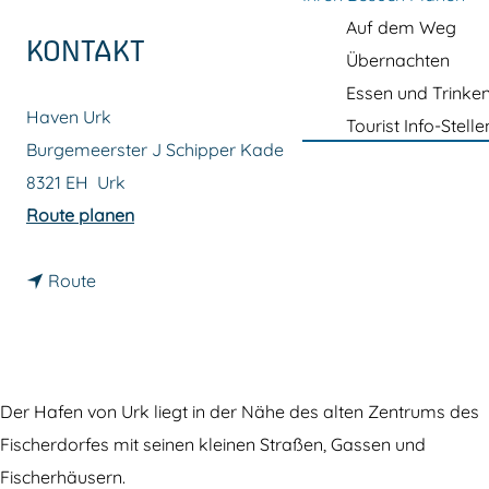
m
Auf dem Weg
e
KONTAKT
Übernachten
p
Essen und Trinke
a
Haven Urk
Tourist Info-Stelle
g
Burgemeerster J Schipper Kade
e
8321 EH
Urk
b
Route planen
i
b
s
Route
i
D
s
e
D
r
e
H
Der Hafen von Urk liegt in der Nähe des alten Zentrums des
r
a
Fischerdorfes mit seinen kleinen Straßen, Gassen und
H
f
Fischerhäusern.