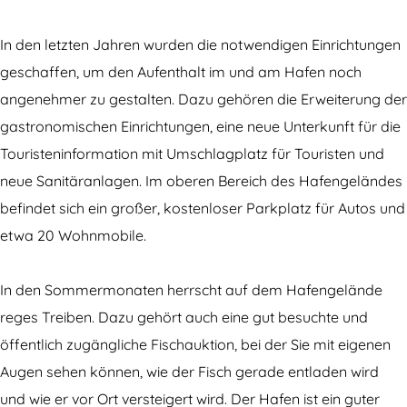
a
e
f
n
In den letzten Jahren wurden die notwendigen Einrichtungen
e
v
geschaffen, um den Aufenthalt im und am Hafen noch
n
o
angenehmer zu gestalten. Dazu gehören die Erweiterung der
v
n
gastronomischen Einrichtungen, eine neue Unterkunft für die
o
U
Touristeninformation mit Umschlagplatz für Touristen und
n
r
neue Sanitäranlagen. Im oberen Bereich des Hafengeländes
U
k
befindet sich ein großer, kostenloser Parkplatz für Autos und
r
etwa 20 Wohnmobile.
k
In den Sommermonaten herrscht auf dem Hafengelände
reges Treiben. Dazu gehört auch eine gut besuchte und
öffentlich zugängliche Fischauktion, bei der Sie mit eigenen
Augen sehen können, wie der Fisch gerade entladen wird
und wie er vor Ort versteigert wird. Der Hafen ist ein guter