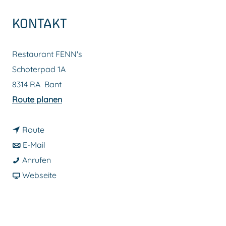
m
KONTAKT
e
p
Restaurant FENN's
a
Schoterpad 1A
g
8314 RA
Bant
e
b
Route planen
i
b
s
Route
i
b
R
E-Mail
s
i
R
e
Anrufen
R
s
e
a
s
Webseite
e
R
s
b
t
s
e
t
R
a
t
s
a
e
u