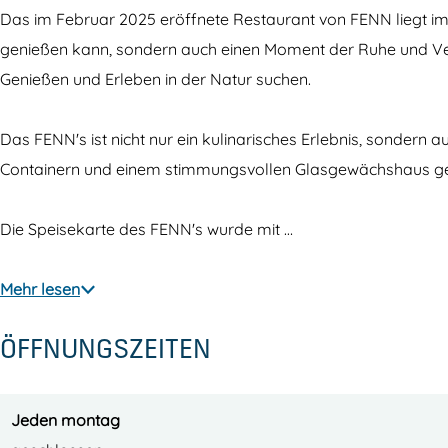
a
t
u
s
r
Das im Februar 2025 eröffnete Restaurant von FENN liegt im 
u
a
r
t
a
genießen kann, sondern auch einen Moment der Ruhe und Verb
r
u
a
a
n
Genießen und Erleben in der Natur suchen.
a
r
n
u
t
n
a
t
r
F
Das FENN's ist nicht nur ein kulinarisches Erlebnis, sonder
t
n
F
a
E
Containern und einem stimmungsvollen Glasgewächshaus geba
F
t
E
n
N
E
F
N
t
N
Die Speisekarte des FENN's wurde mit …
N
E
N
F
'
N
N
'
E
s
Mehr lesen
'
N
s
N
ÖFFNUNGSZEITEN
s
'
N
s
'
s
Jeden montag