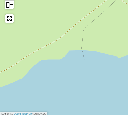
−
Leaflet
|
©
OpenStreetMap
contributors