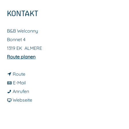
m
KONTAKT
e
p
B&B Welconny
a
Bonnet 4
g
1319 EK
ALMERE
e
b
Route planen
i
b
s
Route
i
b
B
E-Mail
s
i
B
&
Anrufen
B
s
&
a
B
Webseite
&
B
B
b
W
B
&
W
B
e
W
B
e
&
l