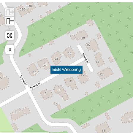
+
−
B&B Welconny