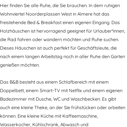
e
W
l
B
c
Hier finden Sie alle Ruhe, die Sie brauchen. In dem ruhigen
l
e
c
W
o
Wohnviertel Noorderplassen West in Almere hat das
c
l
o
e
n
freistehende Bed & Breakfast einen eigenen Eingang. Das
o
c
n
l
n
Holzhäuschen ist hervorragend geeignet für Urlauber*innen,
n
o
n
c
y
die Rad fahren oder wandern möchten und Ruhe suchen.
n
n
y
o
Dieses Häuschen ist auch perfekt für Geschäftsleute, die
y
n
n
nach einem langen Arbeitstag noch in aller Ruhe den Garten
y
n
genießen möchten.
y
Das B&B besteht aus einem Schlafbereich mit einem
Doppelbett, einem Smart-TV mit Netflix und einem eigenen
Badezimmer mit Dusche, WC und Waschbecken. Es gibt
auch eine kleine Theke, an der Sie frühstücken oder arbeiten
können. Eine kleine Küche mit Kaffeemaschine,
Wasserkocher, Kühlschrank, Abwasch und