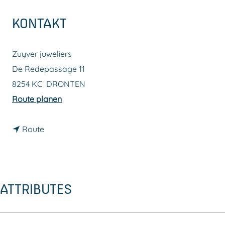
m
KONTAKT
e
p
Zuyver juweliers
a
De Redepassage 11
g
8254 KC
DRONTEN
e
b
Route planen
i
b
s
Route
i
Z
s
u
Z
y
ATTRIBUTES
u
v
y
e
v
r