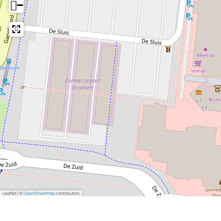
−
Leaflet
|
©
OpenStreetMap
contributors