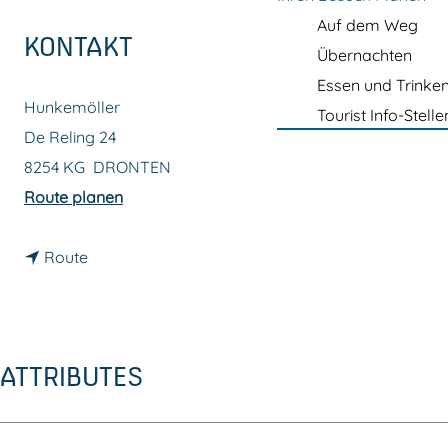
m
Auf dem Weg
e
KONTAKT
Übernachten
p
Essen und Trinke
a
Hunkemöller
Tourist Info-Stelle
g
De Reling 24
e
8254 KG
DRONTEN
b
Route planen
i
b
s
Route
i
H
s
u
H
n
ATTRIBUTES
u
k
n
e
k
m