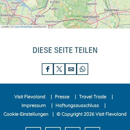
Leaflet
|
©
OpenStreetMap
contributors
DIESE SEITE TEILEN
D
D
D
D
i
i
i
i
e
e
e
e
Visit Flevoland
Presse
Travel Trade
s
s
s
s
Impressum
Haftungsausschluss
e
e
e
e
Cookie-Einstellungen
© Copyright 2026 Visit Flevoland
S
S
S
S
e
e
e
e