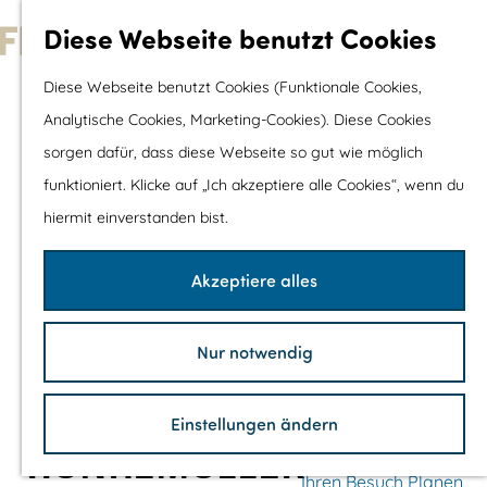
Wassersport &
Diese Webseite benutzt Cookies
Wasserspaß
G
Diese Webseite benutzt Cookies (Funktionale Cookies,
Mit Kinder
e
Analytische Cookies, Marketing-Cookies). Diese Cookies
Shopping
h
sorgen dafür, dass diese Webseite so gut wie möglich
e
funktioniert. Klicke auf „Ich akzeptiere alle Cookies“, wenn du
Die schönsten Routen
n
hiermit einverstanden bist.
Wandern
S
Radfahren
i
Akzeptiere alles
Rennradfahren
e
Schaluppenfahre
z
Mountainbiking
Nur notwendig
u
TOP's
r
Fahrradrastplätz
Einstellungen ändern
H
HUNKEMÖLLER
o
Ihren Besuch Planen