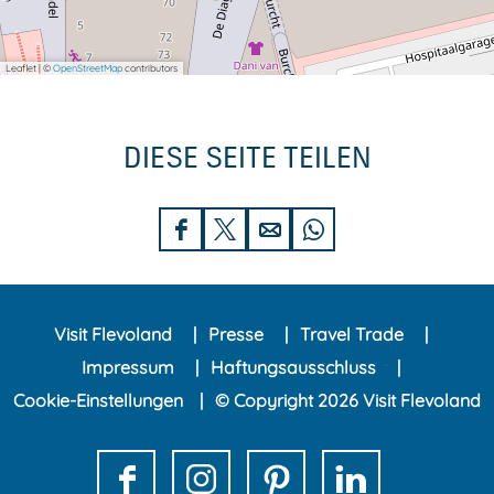
Leaflet
|
©
OpenStreetMap
contributors
DIESE SEITE TEILEN
D
D
D
D
i
i
i
i
e
e
e
e
Visit Flevoland
Presse
Travel Trade
s
s
s
s
Impressum
Haftungsausschluss
e
e
e
e
Cookie-Einstellungen
© Copyright 2026 Visit Flevoland
S
S
S
S
e
e
e
e
i
i
i
i