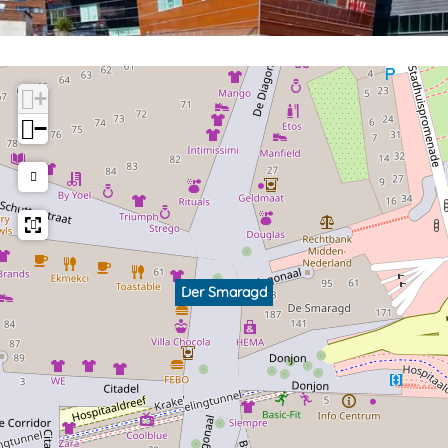
+
−
Der Smaragd