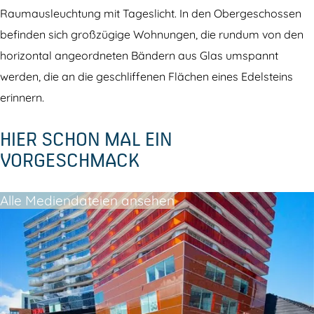
a
a
Raumausleuchtung mit Tageslicht. In den Obergeschossen
r
g
befinden sich großzügige Wohnungen, die rundum von den
a
d
horizontal angeordneten Bändern aus Glas umspannt
g
werden, die an die geschliffenen Flächen eines Edelsteins
d
erinnern.
HIER SCHON MAL EIN
VORGESCHMACK
Alle Mediendateien ansehen