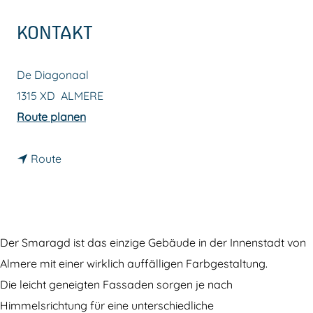
m
KONTAKT
e
p
De Diagonaal
a
1315 XD
ALMERE
g
b
Route planen
e
i
b
s
Route
i
D
s
e
D
r
e
S
Der Smaragd ist das einzige Gebäude in der Innenstadt von
r
m
Almere mit einer wirklich auffälligen Farbgestaltung.
S
a
Die leicht geneigten Fassaden sorgen je nach
m
r
Himmelsrichtung für eine unterschiedliche