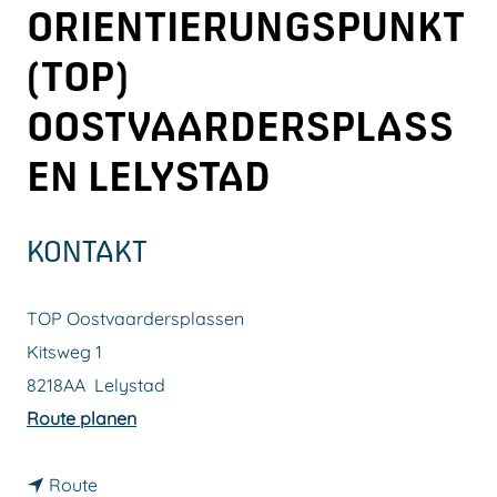
ORIENTIERUNGSPUNKT
m
e
(TOP)
p
OOSTVAARDERSPLASS
a
g
EN LELYSTAD
e
KONTAKT
TOP Oostvaardersplassen
Kitsweg 1
8218AA
Lelystad
b
Route planen
i
b
s
Route