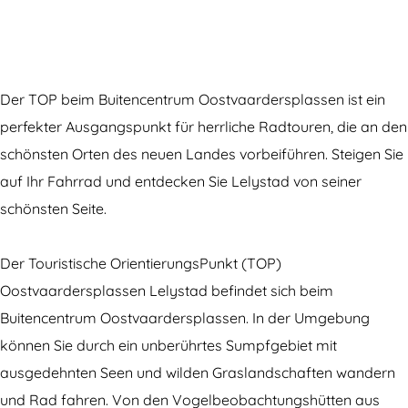
i
T
s
o
T
u
o
r
Der TOP beim Buitencentrum Oostvaardersplassen ist ein
u
i
perfekter Ausgangspunkt für herrliche Radtouren, die an den
r
s
schönsten Orten des neuen Landes vorbeiführen. Steigen Sie
i
t
auf Ihr Fahrrad und entdecken Sie Lelystad von seiner
s
i
schönsten Seite.
t
s
i
c
Der Touristische OrientierungsPunkt (TOP)
s
h
Oostvaardersplassen Lelystad befindet sich beim
c
e
Buitencentrum Oostvaardersplassen. In der Umgebung
h
r
können Sie durch ein unberührtes Sumpfgebiet mit
e
O
ausgedehnten Seen und wilden Graslandschaften wandern
r
r
und Rad fahren. Von den Vogelbeobachtungshütten aus