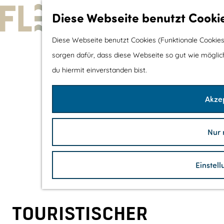
Diese Webseite benutzt Cooki
G
Diese Webseite benutzt Cookies (Funktionale Cookies
e
sorgen dafür, dass diese Webseite so gut wie möglich 
h
du hiermit einverstanden bist.
e
Akzep
n
S
i
Nur 
e
z
Einstel
u
r
H
TOURISTISCHER
o