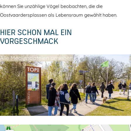
O
i
können Sie unzählige Vögel beobachten, die die
r
e
Oostvaardersplassen als Lebensraum gewählt haben.
i
n
HIER SCHON MAL EIN
e
t
VORGESCHMACK
n
i
t
e
Alle Mediendateien ansehen
i
r
e
u
r
n
u
g
n
s
g
P
s
u
P
n
u
k