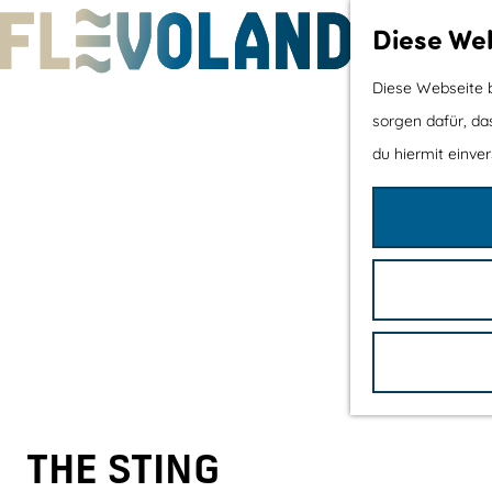
Diese Web
G
Diese Webseite b
e
sorgen dafür, das
h
du hiermit einver
e
n
S
i
e
z
u
r
H
THE STING
o