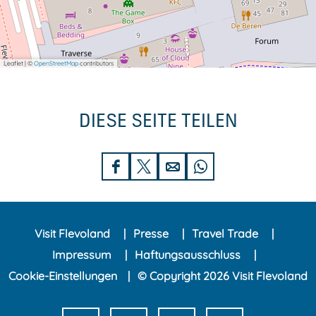
Leaflet
|
©
OpenStreetMap
contributors
DIESE SEITE TEILEN
D
D
D
D
i
i
i
i
e
e
e
e
Visit Flevoland
Presse
Travel Trade
s
s
s
s
Impressum
Haftungsausschluss
e
e
e
e
Cookie-Einstellungen
© Copyright 2026 Visit Flevoland
S
S
S
S
e
e
e
e