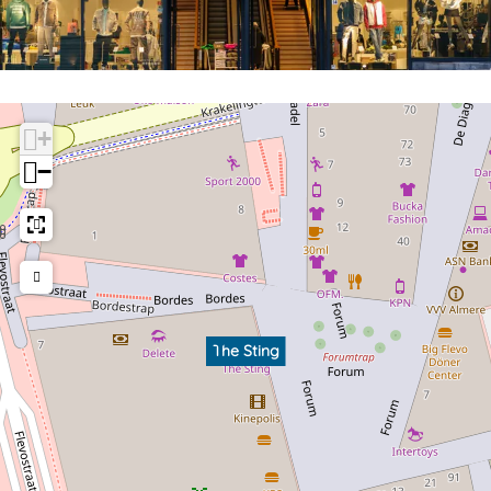
+
−
The Sting