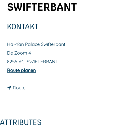
SWIFTERBANT
m
e
p
KONTAKT
a
g
Hai-Yan Palace Swifterbant
e
De Zoom 4
8255 AC
SWIFTERBANT
b
Route planen
i
b
s
Route
i
H
s
a
H
i
ATTRIBUTES
a
-