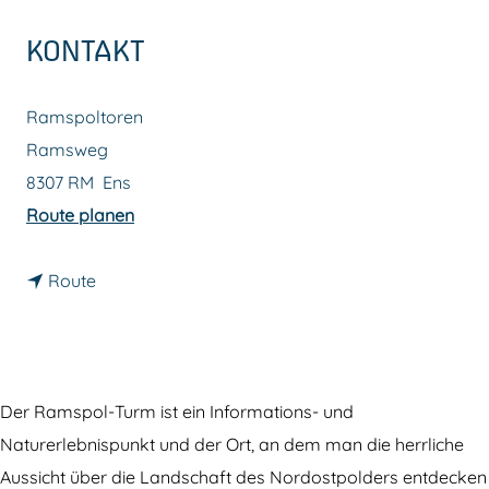
m
KONTAKT
e
p
Ramspoltoren
a
Ramsweg
g
8307 RM
Ens
e
b
Route planen
i
b
s
Route
i
R
s
a
R
m
a
s
Der Ramspol-Turm ist ein Informations- und
m
p
Naturerlebnispunkt und der Ort, an dem man die herrliche
s
o
Aussicht über die Landschaft des Nordostpolders entdecken