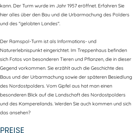
p
l
kann. Der Turm wurde im Jahr 1957 eröffnet. Erfahren Sie
o
-
hier alles über den Bau und die Urbarmachung des Polders
l
T
und des "gelobten Landes".
-
u
T
r
Der Ramspol-Turm ist als Informations- und
u
m
Naturerlebnispunkt eingerichtet. Im Treppenhaus befinden
r
sich Fotos von besonderen Tieren und Pflanzen, die in dieser
m
Gegend vorkommen. Sie erzählt auch die Geschichte des
Baus und der Urbarmachung sowie der späteren Besiedlung
des Nordostpolders. Vom Gipfel aus hat man einen
besonderen Blick auf die Landschaft des Nordostpolders
und des Kampereilands. Werden Sie auch kommen und sich
das ansehen?
PREISE