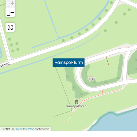
+
−
Ramspol-Turm
Leaflet
|
©
OpenStreetMap
contributors