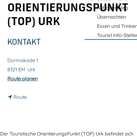
m
ORIENTIERUNGSPUNKT
Auf dem Weg
e
Übernachten
(TOP) URK
p
Essen und Trinke
a
Tourist Info-Stelle
g
KONTAKT
e
Dormakade 1
8321 EM
Urk
b
Route planen
i
b
s
Route
i
T
s
o
T
u
o
r
Der Touristische OrientierungsPunkt (TOP) Urk befindet sich