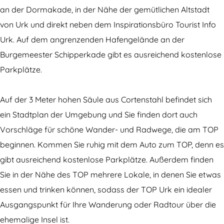
u
i
an der Dormakade, in der Nähe der gemütlichen Altstadt
r
s
von Urk und direkt neben dem Inspirationsbüro Tourist Info
i
t
Urk. Auf dem angrenzenden Hafengelände an der
s
i
Burgemeester Schipperkade gibt es ausreichend kostenlose
t
s
Parkplätze.
i
c
s
h
Auf der 3 Meter hohen Säule aus Cortenstahl befindet sich
c
e
ein Stadtplan der Umgebung und Sie finden dort auch
h
r
Vorschläge für schöne Wander- und Radwege, die am TOP
e
O
beginnen. Kommen Sie ruhig mit dem Auto zum TOP, denn es
r
r
gibt ausreichend kostenlose Parkplätze. Außerdem finden
O
i
Sie in der Nähe des TOP mehrere Lokale, in denen Sie etwas
r
e
essen und trinken können, sodass der TOP Urk ein idealer
i
n
Ausgangspunkt für Ihre Wanderung oder Radtour über die
e
t
ehemalige Insel ist.