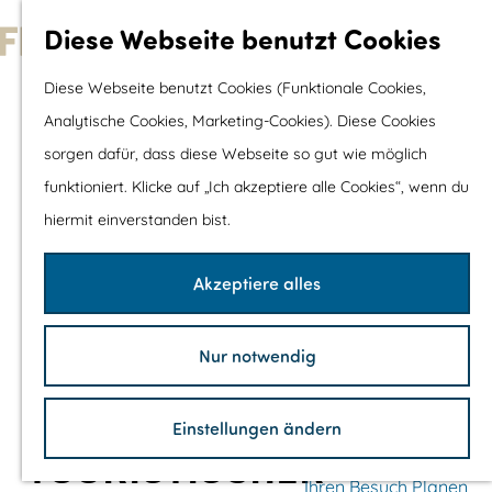
Wassersport &
Diese Webseite benutzt Cookies
Wasserspaß
G
Diese Webseite benutzt Cookies (Funktionale Cookies,
Mit Kinder
e
Analytische Cookies, Marketing-Cookies). Diese Cookies
Shopping
h
sorgen dafür, dass diese Webseite so gut wie möglich
e
funktioniert. Klicke auf „Ich akzeptiere alle Cookies“, wenn du
Die schönsten Routen
n
hiermit einverstanden bist.
Wandern
S
Radfahren
i
Akzeptiere alles
Rennradfahren
e
Schaluppenfahre
z
Mountainbiking
Nur notwendig
u
TOP's
r
Fahrradrastplätz
Einstellungen ändern
H
TOURISTISCHER
o
Ihren Besuch Planen