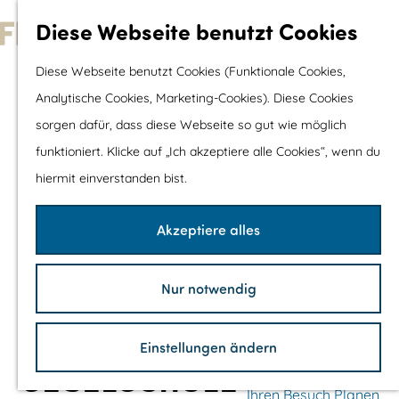
Wassersport &
Diese Webseite benutzt Cookies
Wasserspaß
G
Diese Webseite benutzt Cookies (Funktionale Cookies,
Mit Kinder
e
Analytische Cookies, Marketing-Cookies). Diese Cookies
Shopping
h
sorgen dafür, dass diese Webseite so gut wie möglich
e
funktioniert. Klicke auf „Ich akzeptiere alle Cookies“, wenn du
Die schönsten Routen
n
hiermit einverstanden bist.
Wandern
S
Radfahren
i
Akzeptiere alles
Rennradfahren
e
Schaluppenfahre
z
Mountainbiking
Nur notwendig
u
TOP's
r
Fahrradrastplätz
Einstellungen ändern
H
SEGELSCHULE
o
Ihren Besuch Planen