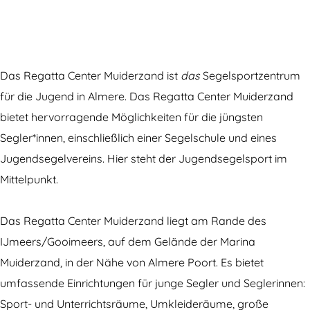
e
S
g
b
e
g
e
e
S
l
e
g
l
e
s
l
e
s
g
c
Das Regatta Center Muiderzand ist
das
Segelsportzentrum
s
l
c
e
h
für die Jugend in Almere. Das Regatta Center Muiderzand
c
s
h
l
u
bietet hervorragende Möglichkeiten für die jüngsten
h
c
u
s
l
Segler*innen, einschließlich einer Segelschule und eines
u
h
l
c
e
Jugendsegelvereins. Hier steht der Jugendsegelsport im
l
u
e
h
R
Mittelpunkt.
e
l
R
u
e
R
e
e
l
g
Das Regatta Center Muiderzand liegt am Rande des
e
R
g
e
a
IJmeers/Gooimeers, auf dem Gelände der Marina
g
e
a
R
t
Muiderzand, in der Nähe von Almere Poort. Es bietet
a
g
t
e
t
umfassende Einrichtungen für junge Segler und Seglerinnen:
t
a
t
g
a
Sport- und Unterrichtsräume, Umkleideräume, große