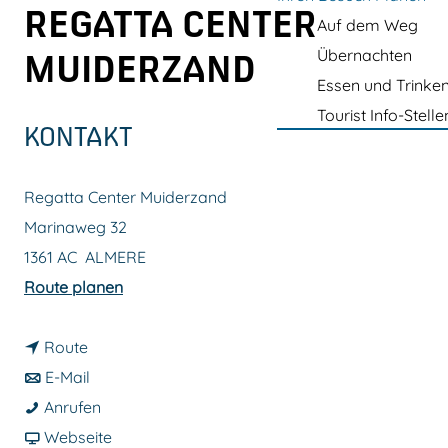
m
REGATTA CENTER
Auf dem Weg
e
Übernachten
MUIDERZAND
p
Essen und Trinke
a
Tourist Info-Stelle
g
KONTAKT
e
Regatta Center Muiderzand
Marinaweg 32
1361 AC
ALMERE
b
Route planen
i
b
s
Route
i
b
S
E-Mail
s
i
S
e
Anrufen
S
s
e
a
g
Webseite