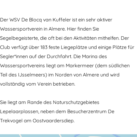
V
S
D
W
e
D
V
e
S
B
e
D
B
V
l
Der WSV De Blocq van Kuffeler ist ein sehr aktiver
B
e
l
D
o
Wassersportverein in Almere. Hier finden Sie
l
B
o
e
c
Segelbegeisterte, die oft bei den Aktivitäten mithelfen. Der
o
l
c
B
q
Club verfügt über 183 feste Liegeplätze und einige Plätze für
c
o
q
l
v
Segler*innen auf der Durchfahrt. Die Marina des
q
c
v
o
a
Wassersportvereins liegt am Markermeer (dem südlichen
v
q
a
c
n
Teil des IJsselmeers) im Norden von Almere und wird
a
v
n
q
K
vollständig vom Verein betrieben.
n
a
K
v
u
K
n
u
a
f
Sie liegt am Rande des Naturschutzgebietes
u
K
f
n
f
Lepelaarplassen, neben dem Besucherzentrum De
f
u
f
K
e
Trekvogel am Oostvaardersdiep.
f
f
e
u
l