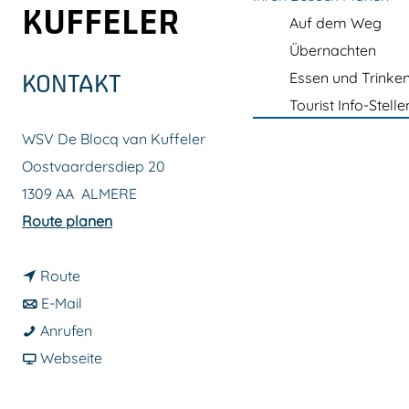
m
KUFFELER
Auf dem Weg
e
Übernachten
p
Essen und Trinke
KONTAKT
a
Tourist Info-Stelle
g
WSV De Blocq van Kuffeler
e
Oostvaardersdiep 20
1309 AA
ALMERE
b
Route planen
i
b
s
Route
i
b
W
E-Mail
s
i
W
S
Anrufen
W
s
S
a
V
Webseite
S
W
V
b
D