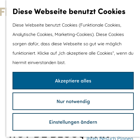
Wassersport &
Diese Webseite benutzt Cookies
Wasserspaß
G
Diese Webseite benutzt Cookies (Funktionale Cookies,
Mit Kinder
e
Analytische Cookies, Marketing-Cookies). Diese Cookies
Shopping
h
sorgen dafür, dass diese Webseite so gut wie möglich
e
funktioniert. Klicke auf „Ich akzeptiere alle Cookies“, wenn du
Die schönsten Routen
n
hiermit einverstanden bist.
Wandern
S
Radfahren
i
Akzeptiere alles
Rennradfahren
e
Schaluppenfahre
z
Mountainbiking
Nur notwendig
u
TOP's
r
Fahrradrastplätz
Einstellungen ändern
H
WSV DE BLOCQ VAN
o
Ihren Besuch Planen