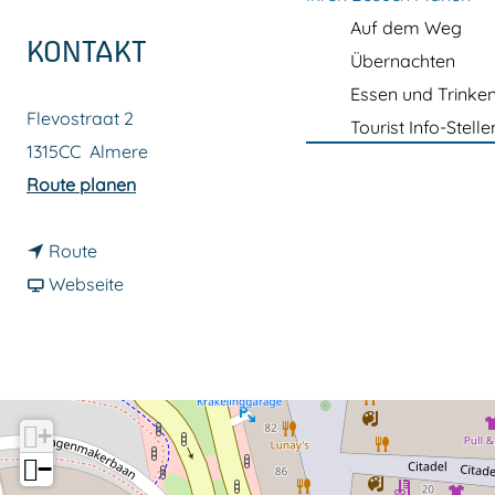
m
Auf dem Weg
e
KONTAKT
Übernachten
p
Essen und Trinke
a
Flevostraat 2
Tourist Info-Stelle
g
1315CC
Almere
e
b
Route planen
i
b
s
Route
i
a
P
Webseite
s
b
8
P
P
F
8
8
l
F
F
e
+
l
l
v
−
e
e
o