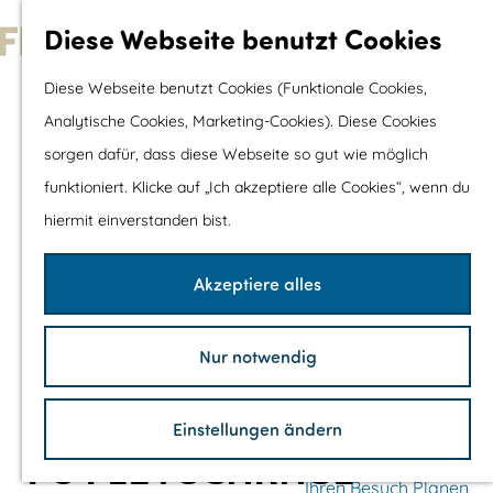
Wassersport &
Diese Webseite benutzt Cookies
Wasserspaß
G
Diese Webseite benutzt Cookies (Funktionale Cookies,
Mit Kinder
e
Analytische Cookies, Marketing-Cookies). Diese Cookies
Shopping
h
sorgen dafür, dass diese Webseite so gut wie möglich
e
funktioniert. Klicke auf „Ich akzeptiere alle Cookies“, wenn du
Die schönsten Routen
n
hiermit einverstanden bist.
Wandern
S
Radfahren
i
Akzeptiere alles
Rennradfahren
e
Schaluppenfahre
z
Mountainbiking
Nur notwendig
u
TOP's
r
Fahrradrastplätz
Einstellungen ändern
H
P8 FLEVOGARAGE
o
Ihren Besuch Planen