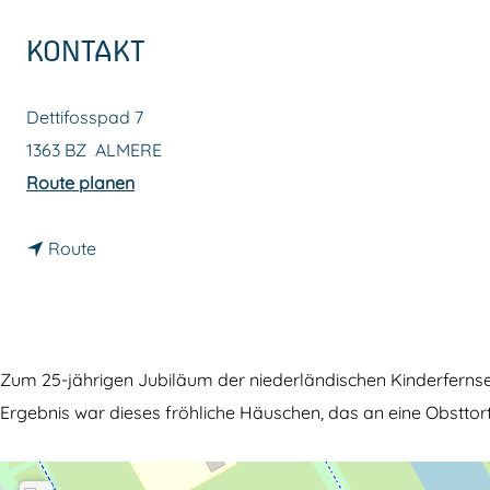
m
KONTAKT
e
p
Dettifosspad 7
a
1363 BZ
ALMERE
g
b
Route planen
e
i
b
s
Route
i
K
s
l
K
o
l
k
Zum 25-jährigen Jubiläum der niederländischen Kinderfernse
o
h
Ergebnis war dieses fröhliche Häuschen, das an eine Obsttor
k
u
h
i