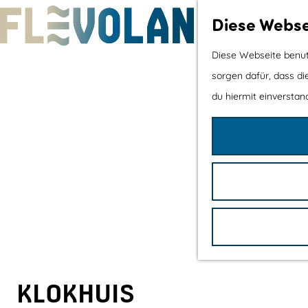
Diese Webse
G
Diese Webseite benutz
e
sorgen dafür, dass di
h
du hiermit einverstand
e
n
S
i
e
z
u
r
H
KLOKHUIS
o