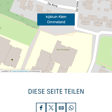
l
n
a
d
n
Kijktuin Klein
Ommeland
d
Leaflet
|
©
OpenStreetMap
contributors
DIESE SEITE TEILEN
D
D
D
D