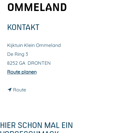
OMMELAND
m
e
p
KONTAKT
a
g
Kijktuin Klein Ommeland
e
De Ring 3
8252 GA
DRONTEN
b
Route planen
i
b
s
Route
i
K
s
i
K
j
HIER SCHON MAL EIN
i
k