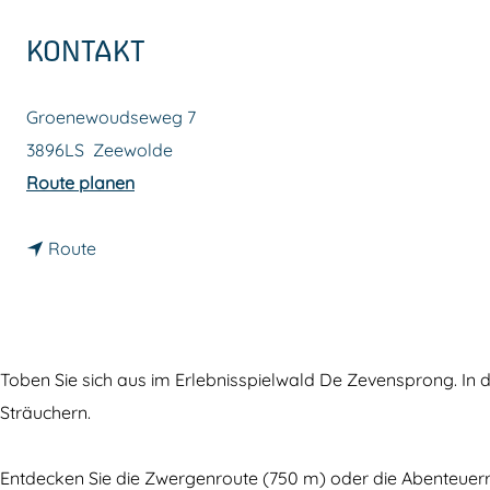
m
KONTAKT
e
p
Groenewoudseweg 7
a
3896LS
Zeewolde
g
b
Route planen
e
i
b
s
Route
i
E
s
r
E
l
r
e
Toben Sie sich aus im Erlebnisspielwald De Zevensprong. In
l
b
Sträuchern.
e
n
b
i
Entdecken Sie die Zwergenroute (750 m) oder die Abenteuerr