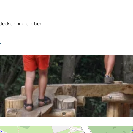
n.
tdecken und erleben.
K