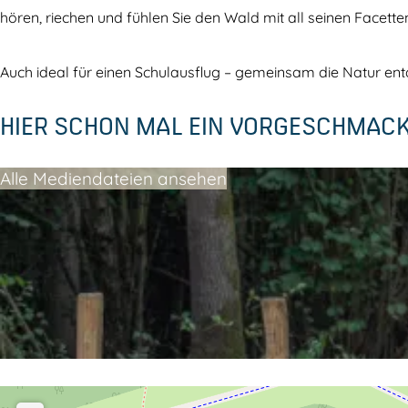
n
s
hören, riechen und fühlen Sie den Wald mit all seinen Facette
i
s
s
p
Auch ideal für einen Schulausflug – gemeinsam die Natur en
s
i
HIER SCHON MAL EIN VORGESCHMAC
p
e
i
l
Alle Mediendateien ansehen
e
w
l
a
w
l
a
d
l
D
d
e
D
Z
e
e
Z
v