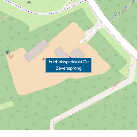
Erlebnisspielwald De
Zevensprong