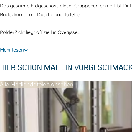
e
u
Das gesamte Erdgeschoss dieser Gruppenunterkunft ist für Ro
n
n
Badezimmer mit Dusche und Toilette.
u
t
n
e
PolderZicht liegt offiziell in Overijsse…
t
r
e
k
Mehr lesen
r
u
HIER SCHON MAL EIN VORGESCHMAC
k
n
u
f
Alle Mediendateien ansehen
n
t
f
U
t
i
U
t
i
Z
t
i