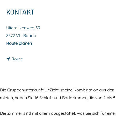
m
KONTAKT
e
p
Uiterdijkenweg 59
a
8372 VL
Baarlo
g
b
Route planen
e
i
b
s
Route
i
G
s
r
G
u
r
p
Die Gruppenunterkunft UitZicht ist eine Kombination aus de
u
p
mieten, haben Sie 16 Schlaf- und Badezimmer, die von 2 bis 5
p
e
p
n
Die Zimmer sind mit allem ausgestattet, was Sie sich für ei