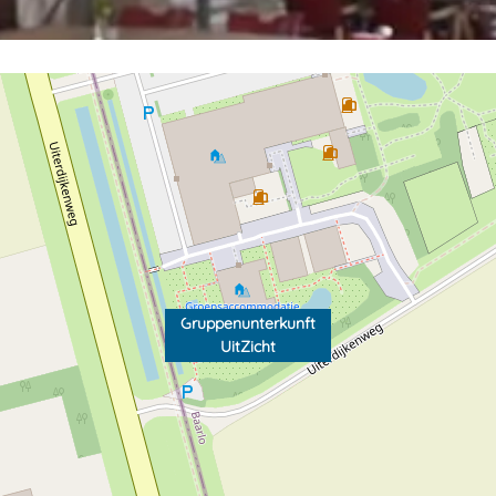
Gruppenunterkunft
UitZicht