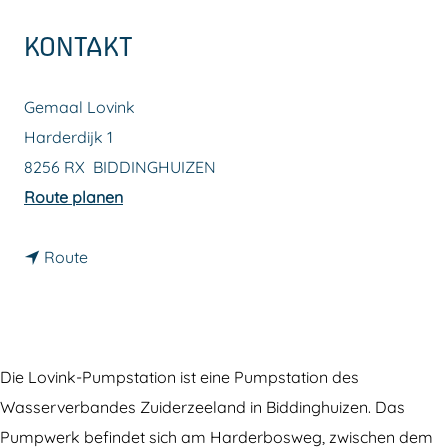
m
KONTAKT
e
p
Gemaal Lovink
a
Harderdijk 1
g
8256 RX
BIDDINGHUIZEN
e
b
Route planen
i
b
s
Route
i
S
s
c
S
h
c
ö
Die Lovink-Pumpstation ist eine Pumpstation des
h
p
Wasserverbandes Zuiderzeeland in Biddinghuizen. Das
ö
f
Pumpwerk befindet sich am Harderbosweg, zwischen dem