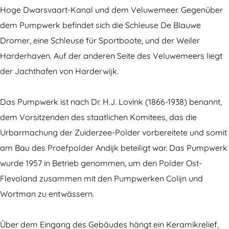
p
w
Hoge Dwarsvaart-Kanal und dem Veluwemeer. Gegenüber
f
e
dem Pumpwerk befindet sich die Schleuse De Blauwe
w
r
Dromer, eine Schleuse für Sportboote, und der Weiler
e
k
Harderhaven. Auf der anderen Seite des Veluwemeers liegt
r
L
der Jachthafen von Harderwijk.
k
o
L
v
Das Pumpwerk ist nach Dr. H.J. Lovink (1866-1938) benannt,
o
i
dem Vorsitzenden des staatlichen Komitees, das die
v
n
Urbarmachung der Zuiderzee-Polder vorbereitete und somit
i
k
am Bau des Proefpolder Andijk beteiligt war. Das Pumpwerk
n
wurde 1957 in Betrieb genommen, um den Polder Ost-
k
Flevoland zusammen mit den Pumpwerken Colijn und
Wortman zu entwässern.
Über dem Eingang des Gebäudes hängt ein Keramikrelief,