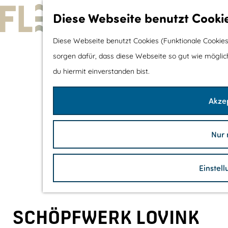
Diese Webseite benutzt Cooki
G
Diese Webseite benutzt Cookies (Funktionale Cookies
e
sorgen dafür, dass diese Webseite so gut wie möglich 
h
du hiermit einverstanden bist.
e
Akzep
n
S
i
Nur 
e
z
Einstel
u
r
H
SCHÖPFWERK LOVINK
o