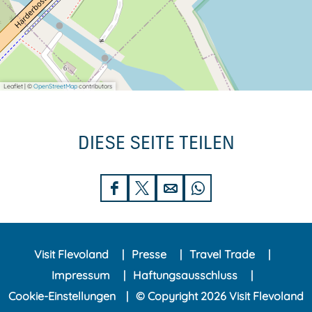
Leaflet
|
©
OpenStreetMap
contributors
DIESE SEITE TEILEN
D
D
D
D
i
i
i
i
e
e
e
e
Visit Flevoland
Presse
Travel Trade
s
s
s
s
Impressum
Haftungsausschluss
e
e
e
e
Cookie-Einstellungen
© Copyright 2026 Visit Flevoland
S
S
S
S