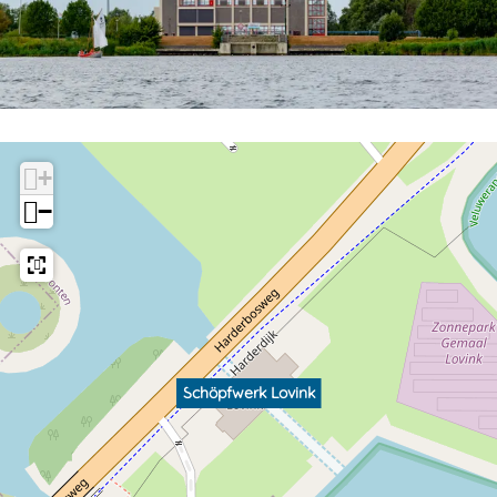
+
−
Schöpfwerk Lovink